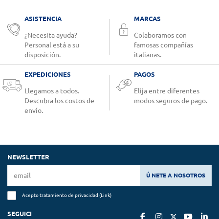
ASISTENCIA
MARCAS
¿Necesita ayuda?
Colaboramos con
Personal está a su
famosas compañías
disposición.
italianas.
EXPEDICIONES
PAGOS
Llegamos a todos.
Elija entre diferentes
Descubra los costos de
modos seguros de pago.
envío.
NEWSLETTER
Ú NETE A NOSOTROS
Acepto tratamiento de privacidad (
Link
)
SEGUICI