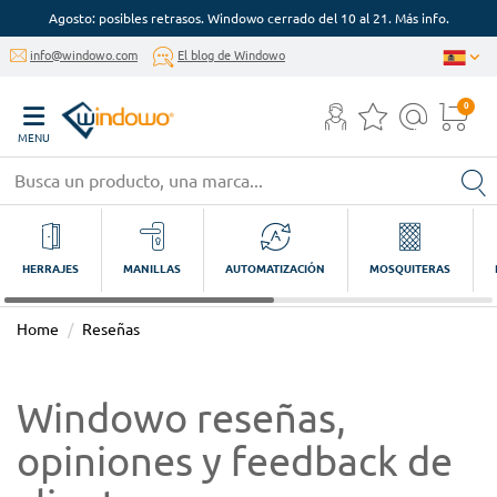
Agosto: posibles retrasos. Windowo cerrado del 10 al 21. Más info.
info@windowo.com
El blog de Windowo
0
MENU
HERRAJES
MANILLAS
AUTOMATIZACIÓN
MOSQUITERAS
Home
Reseñas
Windowo reseñas,
opiniones y feedback de