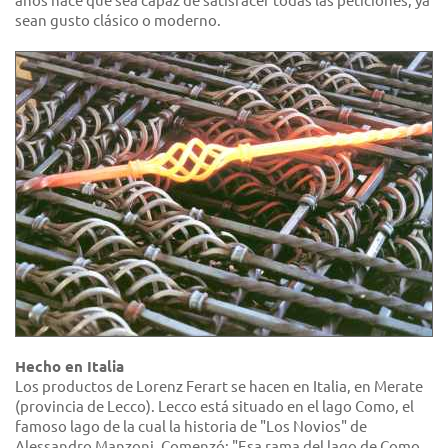
años hace que sea capaz de satisfacer todas las peticiones, ya
sean gusto clásico o moderno.
Hecho en Italia
Los productos de Lorenz Ferart se hacen en Italia, en Merate
(provincia de Lecco). Lecco está situado en el lago Como, el
famoso lago de la cual la historia de "Los Novios" de
Alessandro Manzoni. Comenzó: "Esa rama del lago de Como