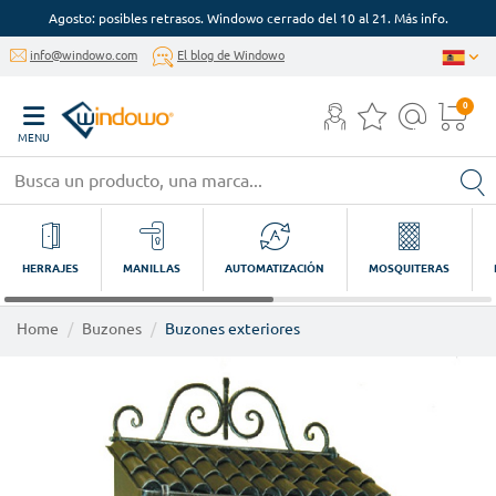
Agosto: posibles retrasos. Windowo cerrado del 10 al 21. Más info.
info@windowo.com
El blog de Windowo
0
MENU
HERRAJES
MANILLAS
AUTOMATIZACIÓN
MOSQUITERAS
Home
Buzones
Buzones exteriores