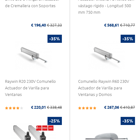
de Cremallera con Soportes
vástago rígido - Longitud 500
mm 750 mm
€ 196,40
€ 327,33
€ 568,61
€ 710,77
-35%
-35%
Raywin R20 230V Comunello
Comunello Raywin R60 230V
Actuador de Varilla para
Actuador de Varilla para
Ventanas
Ventanas y Domos
€ 220,01
€ 338,48
€ 267,06
€ 410,87
-25%
-35%