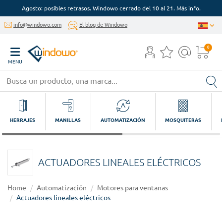
Agosto: posibles retrasos. Windowo cerrado del 10 al 21. Más info.
info@windowo.com
El blog de Windowo
0
MENU
HERRAJES
MANILLAS
AUTOMATIZACIÓN
MOSQUITERAS
ACTUADORES LINEALES ELÉCTRICOS
Home
Automatización
Motores para ventanas
Actuadores lineales eléctricos