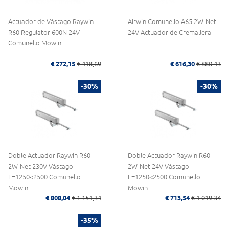
Actuador de Vástago Raywin
Airwin Comunello A65 2W-Net
R60 Regulator 600N 24V
24V Actuador de Cremallera
Comunello Mowin
€ 272,15
€ 418,69
€ 616,30
€ 880,43
-30%
-30%
Doble Actuador Raywin R60
Doble Actuador Raywin R60
2W-Net 230V Vástago
2W-Net 24V Vástago
L=1250<2500 Comunello
L=1250<2500 Comunello
Mowin
Mowin
€ 808,04
€ 1.154,34
€ 713,54
€ 1.019,34
-35%