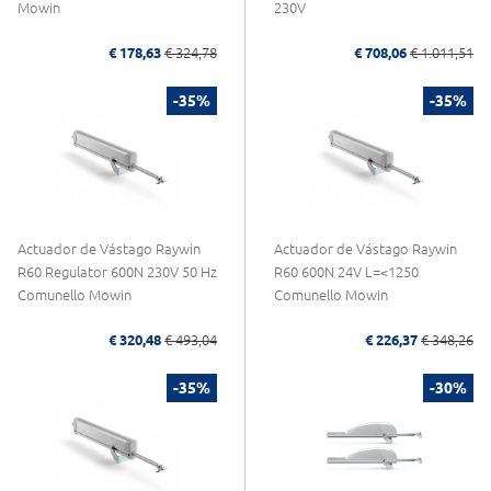
Mowin
230V
€ 178,63
€ 324,78
€ 708,06
€ 1.011,51
-35%
-35%
Actuador de Vástago Raywin
Actuador de Vástago Raywin
R60 Regulator 600N 230V 50 Hz
R60 600N 24V L=<1250
Comunello Mowin
Comunello Mowin
€ 320,48
€ 493,04
€ 226,37
€ 348,26
-35%
-30%