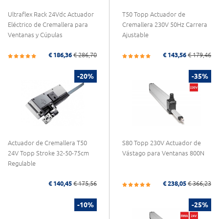
Ultraflex Rack 24Vdc Actuador
T50 Topp Actuador de
Eléctrico de Cremallera para
Cremallera 230V 50Hz Carrera
Ventanas y Cúpulas
Ajustable
€ 186,36
€ 286,70
€ 143,56
€ 179,46
-20%
-35%
Actuador de Cremallera T50
S80 Topp 230V Actuador de
24V Topp Stroke 32-50-75cm
Vástago para Ventanas 800N
Regulable
€ 140,45
€ 175,56
€ 238,05
€ 366,23
-10%
-25%