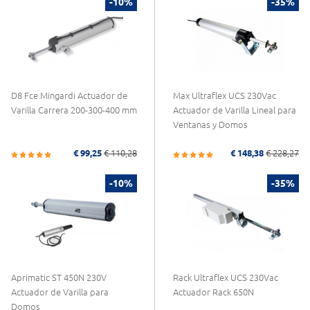
-10%
-35%
D8 Fce Mingardi Actuador de
Max Ultraflex UCS 230Vac
Varilla Carrera 200-300-400 mm
Actuador de Varilla Lineal para
Ventanas y Domos
€ 99,25
€ 110,28
€ 148,38
€ 228,27
-10%
-35%
Aprimatic ST 450N 230V
Rack Ultraflex UCS 230Vac
Actuador de Varilla para
Actuador Rack 650N
Domos