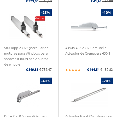
€ 223,00
€ 318,58
€ 41,48
€ 46,08
-25%
-10%
S80 Topp 230V Syncro Par de
Airwin A65 230V Comunello
motores para Windows para
Actuador de Cremallera 650N
sobresalir 800N con 2 puntos
de empuje
€ 549,35
€ 732,47
€ 164,54
€ 182,82
-40%
-20%
Drive Evo 0 Mingardi Actuador
Actuador lineal EA-L Nekos con