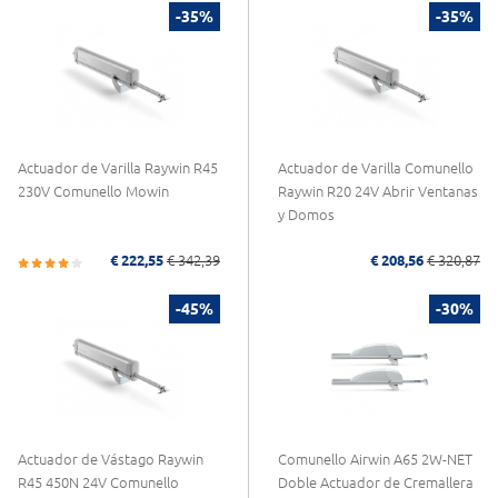
-35%
-35%
Actuador de Varilla Raywin R45
Actuador de Varilla Comunello
230V Comunello Mowin
Raywin R20 24V Abrir Ventanas
y Domos
€ 222,55
€ 342,39
€ 208,56
€ 320,87
-45%
-30%
Actuador de Vástago Raywin
Comunello Airwin A65 2W-NET
R45 450N 24V Comunello
Doble Actuador de Cremallera