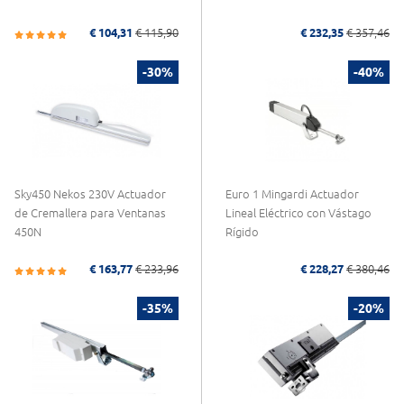
€ 104,31
€ 115,90
€ 232,35
€ 357,46
-30%
-40%
Sky450 Nekos 230V Actuador
Euro 1 Mingardi Actuador
de Cremallera para Ventanas
Lineal Eléctrico con Vástago
450N
Rígido
€ 163,77
€ 233,96
€ 228,27
€ 380,46
-35%
-20%