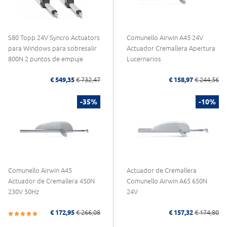
S80 Topp 24V Syncro Actuators
Comunello Airwin A45 24V
para Windows para sobresalir
Actuador Cremallera Apertura
800N 2 puntos de empuje
Lucernarios
€ 549,35
€ 732,47
€ 158,97
€ 244,56
-35%
-10%
Comunello Airwin A45
Actuador de Cremallera
Actuador de Cremallera 450N
Comunello Airwin A65 650N
230V 50Hz
24V
€ 172,95
€ 266,08
€ 157,32
€ 174,80