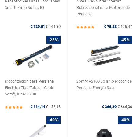
Receptor Persianas Enrollables
Nice BiDi-Shutter Interfaz
Smart Izymo Somfy IO
Bidireccional para Motores de
Persiana
€ 120,61
€ 141,90
€ 75,88
€ 126,47
-25%
-45%
Motorización para Persiana
Somfy RS100 Solar io Motor de
Eléctrica Tipo Tubular Cable
Persiana Energía Solar
Somfy Kit MR 200
€ 114,14
€ 152,18
€ 366,30
€ 666,00
-40%
-40%