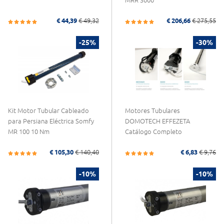
MRR 3000
€ 44,39
€ 49,32
€ 206,66
€ 275,55
-25%
-30%
Kit Motor Tubular Cableado
Motores Tubulares
para Persiana Eléctrica Somfy
DOMOTECH EFFEZETA
MR 100 10 Nm
Catálogo Completo
€ 105,30
€ 140,40
€ 6,83
€ 9,76
-10%
-10%