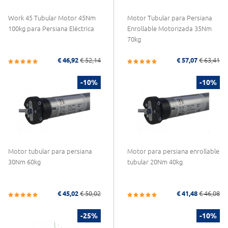
Work 45 Tubular Motor 45Nm
Motor Tubular para Persiana
100kg para Persiana Eléctrica
Enrollable Motorizada 35Nm
70kg
€ 46,92
€ 52,14
€ 57,07
€ 63,41
-10%
-10%
Motor tubular para persiana
Motor para persiana enrollable
30Nm 60kg
tubular 20Nm 40kg
€ 45,02
€ 50,02
€ 41,48
€ 46,08
-25%
-10%