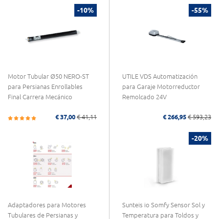
-10%
-55%
Motor Tubular Ø50 NERO-ST
UTILE VDS Automatización
para Persianas Enrollables
para Garaje Motorreductor
Final Carrera Mecánico
Remolcado 24V
€ 37,00
€ 41,11
€ 266,95
€ 593,23
-20%
Adaptadores para Motores
Sunteis io Somfy Sensor Sol y
Tubulares de Persianas y
Temperatura para Toldos y