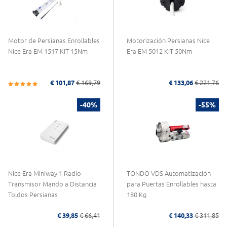
Motor de Persianas Enrollables
Motorización Persianas Nice
Nice Era EM 1517 KIT 15Nm
Era EM 5012 KIT 50Nm
€ 101,87
€ 169,79
€ 133,06
€ 221,76
-40%
-55%
Nice Era Miniway 1 Radio
TONDO VDS Automatización
Transmisor Mando a Distancia
para Puertas Enrollables hasta
Toldos Persianas
180 Kg
€ 39,85
€ 66,41
€ 140,33
€ 311,85