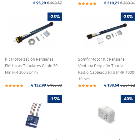
€ 95,29
€ 190,57
€ 210,21
€ 300,31
-25%
-25%
Kit Motorización Persianas
Somfy Motor Kit Persiana
Eléctricas Tubulares Cable 30
Ventana Pequeño Tubular
Nm MR 300 Somfy
Radio Cableado RTS MRR 1000
10 Nm
€ 122,99
€ 163,98
€ 188,64
€ 251,52
-15%
-40%