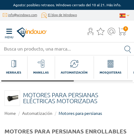
Agosto: posibles retrasos. Windowo cerrado del 10 al 21. Más info.
info@windowo.com
El blog de Windowo
0
MENU
HERRAJES
MANILLAS
AUTOMATIZACIÓN
MOSQUITERAS
MOTORES PARA PERSIANAS
ELÉCTRICAS MOTORIZADAS
Home
Automatización
Motores para persianas
MOTORES PARA PERSIANAS ENROLLABLES