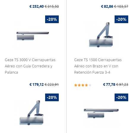
€ 252,40
€ 315,50
€ 82,86
€ 103,57
-20%
-20%
Geze TS 3000 V Cierrapuertas
Geze TS 1500 Cierrapuertas
Aéreo con Guía Corredera y
Aéreo con Brazo en V con
Palanca
Retención Fuerza 3-4
€ 179,12
€ 223,91
€ 77,78
€ 97,23
-20%
-20%