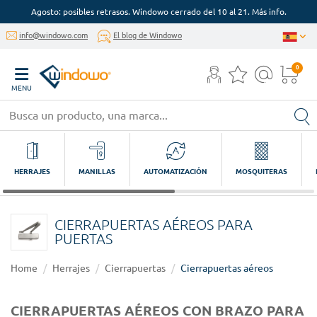
Agosto: posibles retrasos. Windowo cerrado del 10 al 21. Más info.
info@windowo.com
El blog de Windowo
0
MENU
HERRAJES
MANILLAS
AUTOMATIZACIÓN
MOSQUITERAS
CIERRAPUERTAS AÉREOS PARA
PUERTAS
Home
Herrajes
Cierrapuertas
Cierrapuertas aéreos
CIERRAPUERTAS AÉREOS CON BRAZO PARA