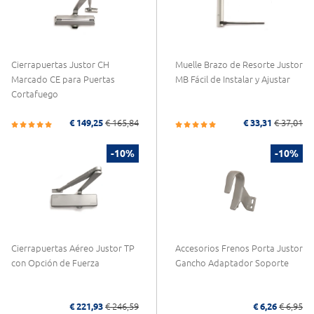
Cierrapuertas Justor CH
Muelle Brazo de Resorte Justor
Marcado CE para Puertas
MB Fácil de Instalar y Ajustar
Cortafuego
€ 149,25
€ 165,84
€ 33,31
€ 37,01
-10%
-10%
Cierrapuertas Aéreo Justor TP
Accesorios Frenos Porta Justor
con Opción de Fuerza
Gancho Adaptador Soporte
€ 221,93
€ 246,59
€ 6,26
€ 6,95