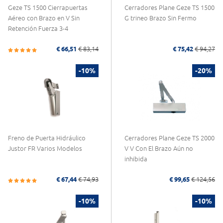
Geze TS 1500 Cierrapuertas
Cerradores Plane Geze TS 1500
Aéreo con Brazo en V Sin
G trineo Brazo Sin Fermo
Retención Fuerza 3-4
€ 66,51
€ 83,14
€ 75,42
€ 94,27
-10%
-20%
Freno de Puerta Hidráulico
Cerradores Plane Geze TS 2000
Justor FR Varios Modelos
V V Con El Brazo Aún no
inhibida
€ 67,44
€ 74,93
€ 99,65
€ 124,56
-10%
-10%