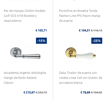
Par de manijas Ghidini Modelo
Portofino en Rosetta Tonda
Golf OCS M18 Rosette y
Fashion Line PFS Pasini manija
respiraderos
de puerta
€ 103,71
€ 104,51
€ 116,13
-15%
-25%
Accademia Argento Antologhia
Dalia Tirador de puerta con
Mango de Estilo Italiano
roseta Linea Calì con tirador de
Clásico
porcelana blanca
€ 215,67
€ 253,73
€ 78,69
€ 104,92