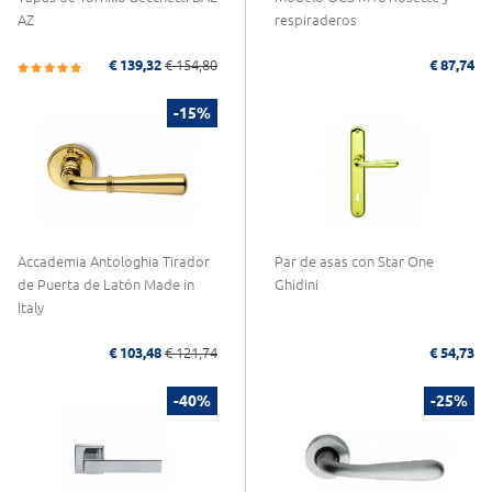
AZ
respiraderos
€ 139,32
€ 154,80
€ 87,74
-15%
Accademia Antologhia Tirador
Par de asas con Star One
de Puerta de Latón Made in
Ghidini
Italy
€ 103,48
€ 121,74
€ 54,73
-40%
-25%