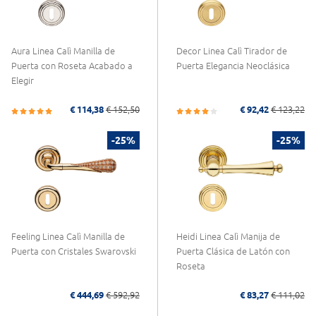
Aura Linea Calì Manilla de
Decor Linea Calì Tirador de
Puerta con Roseta Acabado a
Puerta Elegancia Neoclásica
Elegir
€ 114,38
€ 152,50
€ 92,42
€ 123,22
-25%
-25%
Feeling Linea Calì Manilla de
Heidi Linea Calì Manija de
Puerta con Cristales Swarovski
Puerta Clásica de Latón con
Roseta
€ 444,69
€ 592,92
€ 83,27
€ 111,02