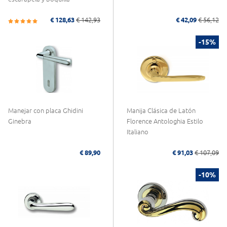
€ 128,63
€ 142,93
€ 42,09
€ 56,12
-15%
Manejar con placa Ghidini
Manija Clásica de Latón
Ginebra
Florence Antologhia Estilo
Italiano
€ 89,90
€ 91,03
€ 107,09
-10%