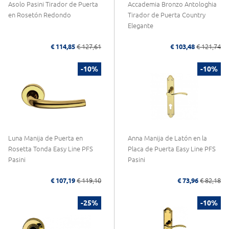
Asolo Pasini Tirador de Puerta
Accademia Bronzo Antologhia
en Rosetón Redondo
Tirador de Puerta Country
Elegante
€ 114,85
€ 127,61
€ 103,48
€ 121,74
-10%
-10%
Luna Manija de Puerta en
Anna Manija de Latón en la
Rosetta Tonda Easy Line PFS
Placa de Puerta Easy Line PFS
Pasini
Pasini
€ 107,19
€ 119,10
€ 73,96
€ 82,18
-25%
-10%