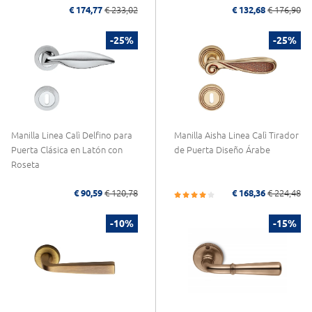
€ 174,77
€ 233,02
€ 132,68
€ 176,90
-25%
-25%
Manilla Linea Calì Delfino para
Manilla Aisha Linea Calì Tirador
Puerta Clásica en Latón con
de Puerta Diseño Árabe
Roseta
€ 90,59
€ 120,78
€ 168,36
€ 224,48
-10%
-15%