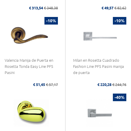
€ 313,54
€ 348,38
€ 49,57
€ 82,62
-10%
-10%
Valencia Manija de Puerta en
Milan en Rosetta Cuadrado
Rosetta Tonda Easy Line PFS
Fashion Line PFS Pasini manija
Pasini
de puerta
€ 51,45
€ 57,17
€ 220,28
€ 244,76
-40%