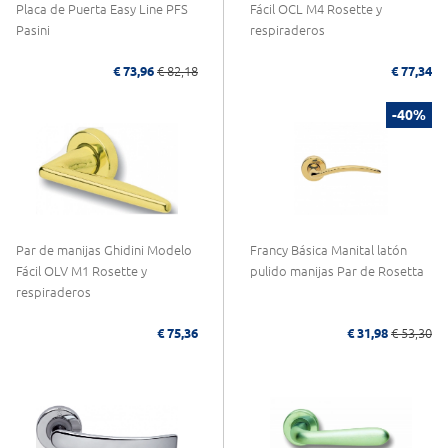
Placa de Puerta Easy Line PFS
Fácil OCL M4 Rosette y
Pasini
respiraderos
€ 73,96
€ 82,18
€ 77,34
-40%
Par de manijas Ghidini Modelo
Francy Básica Manital latón
Fácil OLV M1 Rosette y
pulido manijas Par de Rosetta
respiraderos
€ 75,36
€ 31,98
€ 53,30