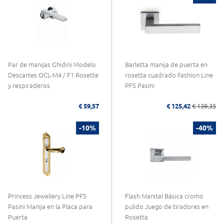
Par de manijas Ghidini Modelo
Barletta manija de puerta en
Descartes OCL-M4 / F1 Rosette
rosetta cuadrado Fashion Line
y respiraderos
PFS Pasini
€ 59,57
€ 125,42
€ 139,35
-10%
-40%
Princess Jewellery Line PFS
Flash Manital Básica cromo
Pasini Manija en la Placa para
pulido Juego de tiradores en
Puerta
Rosetta