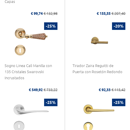
Capas
€ 99,74
€ 132,98
€ 155,55
€ 207,40
-25%
-20%
Sogno Linea Calì Manilla con
Tirador Zaira Reguitti de
135 Cristales Swarovski
Puerta con Rosetón Redondo
Incrustados
€ 549,92
€ 733,22
€ 92,33
€ 115,42
-25%
-25%