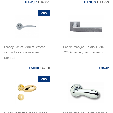
€ 152,02
€ 168,91
€ 120,59
€ 133,99
-20%
Francy Básica Manital cromo
Par de manijas Ghidini GM07
satinado Par de asas en
ZCS Rosette y respiraderos
Rosetta
€ 50,00
€ 62,50
€ 36,42
-20%