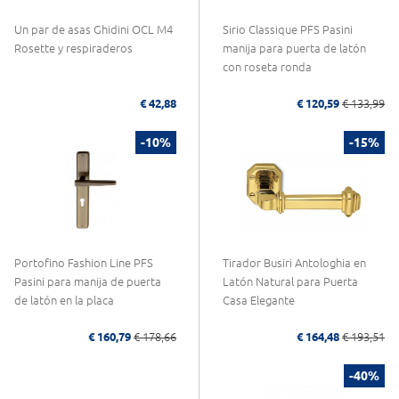
Un par de asas Ghidini OCL M4
Sirio Classique PFS Pasini
Rosette y respiraderos
manija para puerta de latón
con roseta ronda
€ 42,88
€ 120,59
€ 133,99
-10%
-15%
Portofino Fashion Line PFS
Tirador Busiri Antologhia en
Pasini para manija de puerta
Latón Natural para Puerta
de latón en la placa
Casa Elegante
€ 160,79
€ 178,66
€ 164,48
€ 193,51
-40%