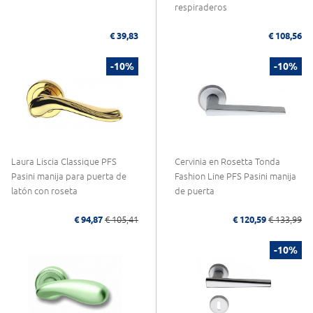
respiraderos
€ 39,83
€ 108,56
-10%
-10%
Laura Liscia Classique PFS
Cervinia en Rosetta Tonda
Pasini manija para puerta de
Fashion Line PFS Pasini manija
latón con roseta
de puerta
€ 94,87
€ 105,41
€ 120,59
€ 133,99
-10%