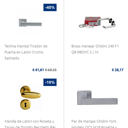
-40%
Techna Manital Tirador de
Brass manejar Ghidini 240 F1
Puerta en Latón Cromo
Q8 RBOYC C / M
Satinado
€ 41,61
€ 69,35
€ 28,17
-10%
Manilla de Latón con Roseta y
Par de manijas Ghidini York
Tapas de Tornillo Becchetti BAL
Modelo OCS M18 Rosette y