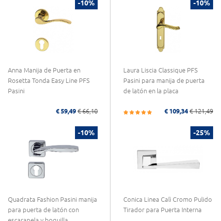
-10%
-10%
Anna Manija de Puerta en
Laura Liscia Classique PFS
Rosetta Tonda Easy Line PFS
Pasini para manija de puerta
Pasini
de latón en la placa
€ 59,49
€ 66,10
€ 109,34
€ 121,49
-10%
-25%
Quadrata Fashion Pasini manija
Conica Linea Calì Cromo Pulido
para puerta de latón con
Tirador para Puerta Interna
escarapela y boquilla