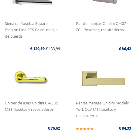
Siena en Rosetta Square
Par de manijas Ghidini GM07
Fashion Line PFS Pasini manija
ZCL Rosette y respiraderos
de puerta
€ 120,59
€ 133,99
€ 36,42
Un par de asas Ghidini G-PLUS
Par de manijas Ghidini Modelo
M36 Rosette y respiraderos
York OLV M1 Rosette y
respiraderos
€ 76,62
€ 84,33