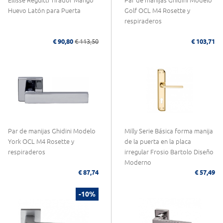
Ellisse Reguitti Tirador Mango
Par de manijas Ghidini Modelo
Huevo Latón para Puerta
Golf OCL M4 Rosette y
respiraderos
€ 90,80
€ 113,50
€ 103,71
Par de manijas Ghidini Modelo
Milly Serie Básica forma manija
York OCL M4 Rosette y
de la puerta en la placa
respiraderos
irregular Frosio Bartolo Diseño
Moderno
€ 87,74
€ 57,49
-10%