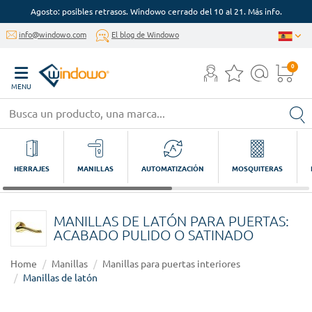
Agosto: posibles retrasos. Windowo cerrado del 10 al 21. Más info.
info@windowo.com
El blog de Windowo
0
MENU
HERRAJES
MANILLAS
AUTOMATIZACIÓN
MOSQUITERAS
MANILLAS DE LATÓN PARA PUERTAS:
ACABADO PULIDO O SATINADO
Home
Manillas
Manillas para puertas interiores
Manillas de latón