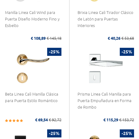
Manilla Linea Calì Wind para
Brixia Linea Calì Tirador Clásico
Puerta Diseño Moderno Fino y
de Latón para Puertas
Esbelto
Interiores
€ 108,89
€ 145,18
€ 40,26
€ 53,68
-25%
-25%
Beta Linea Calì Manilla Clásica
Prisma Linea Calì Manilla para
para Puerta Estilo Romántico
Puerta Empuñadura en Forma
de Rombo
€ 69,54
€ 92,72
€ 115,29
€ 153,72
-25%
-25%