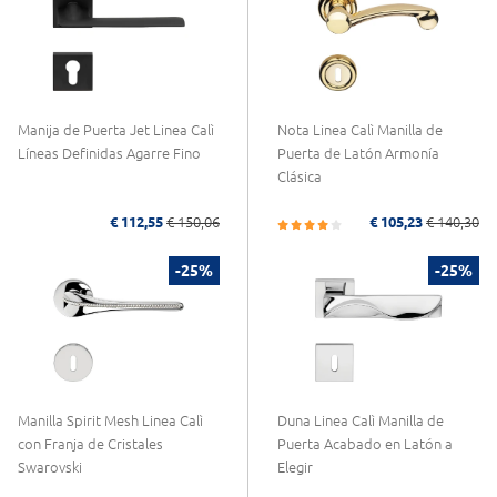
Manija de Puerta Jet Linea Calì
Nota Linea Calì Manilla de
Líneas Definidas Agarre Fino
Puerta de Latón Armonía
Clásica
€ 112,55
€ 150,06
€ 105,23
€ 140,30
-25%
-25%
Manilla Spirit Mesh Linea Calì
Duna Linea Calì Manilla de
con Franja de Cristales
Puerta Acabado en Latón a
Swarovski
Elegir