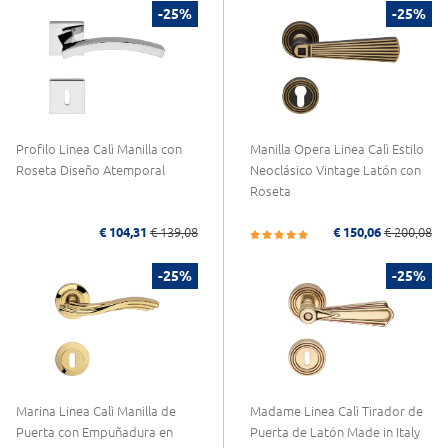
-25%
-25%
Profilo Linea Calì Manilla con
Manilla Opera Linea Calì Estilo
Roseta Diseño Atemporal
Neoclásico Vintage Latón con
Roseta
€ 104,31
€ 139,08
€ 150,06
€ 200,08
-25%
-25%
Marina Linea Calì Manilla de
Madame Linea Calì Tirador de
Puerta con Empuñadura en
Puerta de Latón Made in Italy