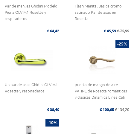
Par de manijas Ghidini Modelo
Flash Manital Básica cromo
Pigna OLV M1 Rosette y
satinado Par de asas en
respiraderos
Rosetta
€ 64,42
€ 45,59
€ 75,99
-25%
Un par de asas Ghidini OLV M1
puerto de mango de aire
Rosette y respiraderos
PATINE de Rosetta románticas
y clásicas Dinámica Linea Cali
€ 38,40
€ 100,65
€ 134,20
-10%