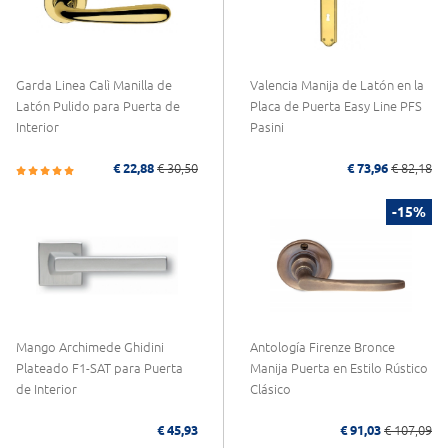
Garda Linea Calì Manilla de
Valencia Manija de Latón en la
Latón Pulido para Puerta de
Placa de Puerta Easy Line PFS
Interior
Pasini
€ 22,88
€ 30,50
€ 73,96
€ 82,18
-15%
Mango Archimede Ghidini
Antología Firenze Bronce
Plateado F1-SAT para Puerta
Manija Puerta en Estilo Rústico
de Interior
Clásico
€ 45,93
€ 91,03
€ 107,09