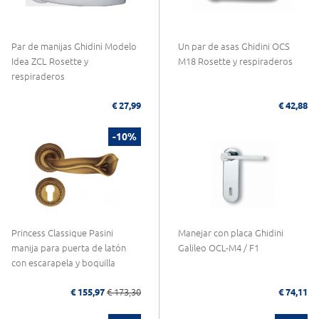
Par de manijas Ghidini Modelo
Un par de asas Ghidini OCS
Idea ZCL Rosette y
M18 Rosette y respiraderos
respiraderos
€ 27,99
€ 42,88
-10%
Princess Classique Pasini
Manejar con placa Ghidini
manija para puerta de latón
Galileo OCL-M4 / F1
con escarapela y boquilla
€ 155,97
€ 173,30
€ 74,11