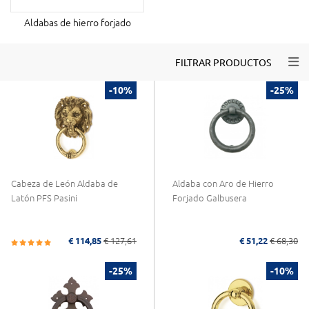
Aldabas de hierro forjado
Togg
FILTRAR PRODUCTOS
-10%
-25%
Cabeza de León Aldaba de
Aldaba con Aro de Hierro
Latón PFS Pasini
Forjado Galbusera
€ 114,85
€ 127,61
€ 51,22
€ 68,30
-25%
-10%