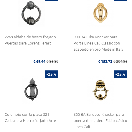
2269 aldaba de hierro forjado
990 BA Elika Knocker para
Puertas para Lorenz Ferart
Porta Linea Calì Classic con
acabado en oro Made in Italy
€ 69,44
€ 86,80
€ 153,72
€ 204,96
-25%
-25%
Columpio con la placa 321
355 BA Barocco Knocker para
Galbusera Hierro forjado Arte
puerta de madera Estilo clásico
Linea Calì