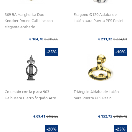
369 BA Margherita Door
Esagono Ø120 Aldaba de
Knocker Round Calì Line con
Latón para Puerta PFS Pasini
elegante acabado
€ 164,70
€ 219,60
€ 211,32
€ 234,81
-25%
-10%
Columpio con la placa 903
Triángulo Aldaba de Latón
Galbusera Hierro forjado Arte
para Puerta PFS Pasini
€ 69,41
€ 92,55
€ 152,75
€ 169,72
-20%
-25%