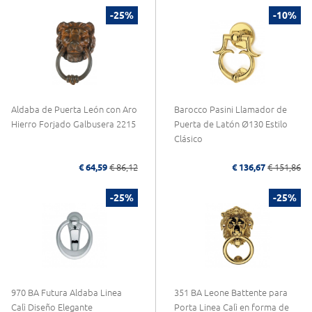
-25%
-10%
Aldaba de Puerta León con Aro
Barocco Pasini Llamador de
Hierro Forjado Galbusera 2215
Puerta de Latón Ø130 Estilo
Clásico
€ 64,59
€ 86,12
€ 136,67
€ 151,86
-25%
-25%
970 BA Futura Aldaba Linea
351 BA Leone Battente para
Calì Diseño Elegante
Porta Linea Calì en forma de