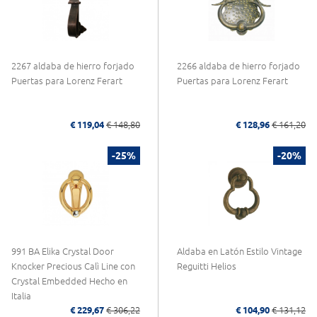
2267 aldaba de hierro forjado
2266 aldaba de hierro forjado
Puertas para Lorenz Ferart
Puertas para Lorenz Ferart
€ 119,04
€ 148,80
€ 128,96
€ 161,20
-25%
-20%
991 BA Elika Crystal Door
Aldaba en Latón Estilo Vintage
Knocker Precious Calì Line con
Reguitti Helios
Crystal Embedded Hecho en
Italia
€ 229,67
€ 306,22
€ 104,90
€ 131,12