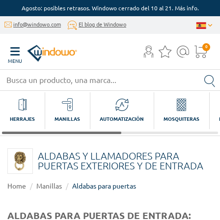
Agosto: posibles retrasos. Windowo cerrado del 10 al 21. Más info.
info@windowo.com
El blog de Windowo
0
MENU
HERRAJES
MANILLAS
AUTOMATIZACIÓN
MOSQUITERAS
ALDABAS Y LLAMADORES PARA
PUERTAS EXTERIORES Y DE ENTRADA
Home
Manillas
Aldabas para puertas
ALDABAS PARA PUERTAS DE ENTRADA: