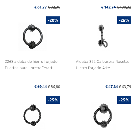
€ 61,77
€ 82,36
€ 142,74
€ 190,32
-20%
-25%
2268 aldaba de hierro forjado
Aldaba 322 Galbusera Rosette
Puertas para Lorenz Ferart
Hierro forjado Arte
€ 69,44
€ 86,80
€ 47,84
€ 63,79
-25%
-25%