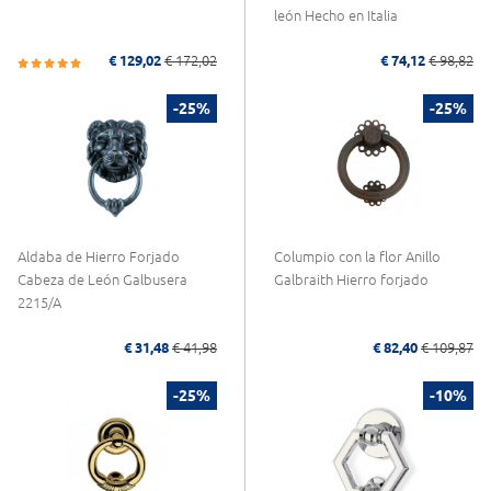
león Hecho en Italia
€ 129,02
€ 172,02
€ 74,12
€ 98,82
-25%
-25%
Aldaba de Hierro Forjado
Columpio con la flor Anillo
Cabeza de León Galbusera
Galbraith Hierro forjado
2215/A
€ 31,48
€ 41,98
€ 82,40
€ 109,87
-25%
-10%