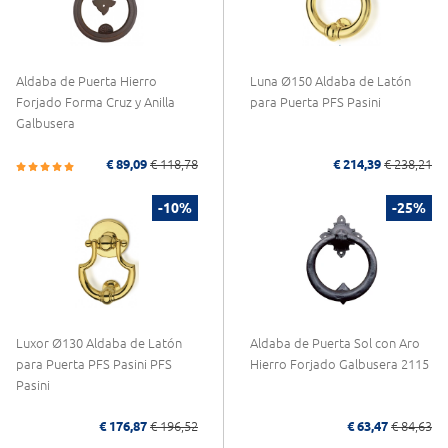
Aldaba de Puerta Hierro
Luna Ø150 Aldaba de Latón
Forjado Forma Cruz y Anilla
para Puerta PFS Pasini
Galbusera
€ 89,09
€ 118,78
€ 214,39
€ 238,21
-10%
-25%
Luxor Ø130 Aldaba de Latón
Aldaba de Puerta Sol con Aro
para Puerta PFS Pasini PFS
Hierro Forjado Galbusera 2115
Pasini
€ 176,87
€ 196,52
€ 63,47
€ 84,63