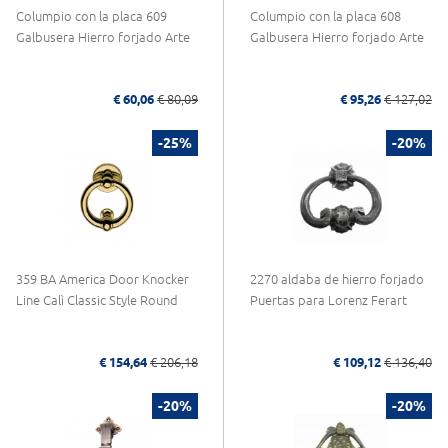
Columpio con la placa 609
Columpio con la placa 608
Galbusera Hierro forjado Arte
Galbusera Hierro forjado Arte
€ 60,06
€ 80,09
€ 95,26
€ 127,02
-25%
-20%
359 BA America Door Knocker
2270 aldaba de hierro forjado
Line Calì Classic Style Round
Puertas para Lorenz Ferart
€ 154,64
€ 206,18
€ 109,12
€ 136,40
-20%
-20%