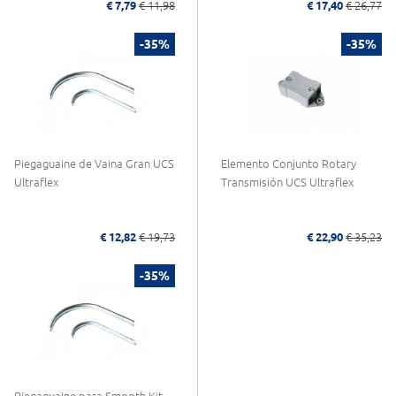
€ 7,79
€ 11,98
€ 17,40
€ 26,77
-35%
-35%
Piegaguaine de Vaina Gran UCS
Elemento Conjunto Rotary
Ultraflex
Transmisión UCS Ultraflex
€ 12,82
€ 19,73
€ 22,90
€ 35,23
-35%
Piegaguaine para Smooth Kit