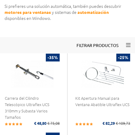
Si prefieres una solución automática, también puedes descubrir
motores para ventanas
y sistemas de
automatización
disponibles en Windowo.
Togg
FILTRAR PRODUCTOS
-35%
-25%
Carrera del Cilindro
Kit Apertura Manual para
Telescópico Ultraflex UCS
Ventana Abatible Ultraflex UCS
310mm y Subasta Varios
Tamaños
€ 48,80
€ 75,08
€ 82,29
€ 109,73