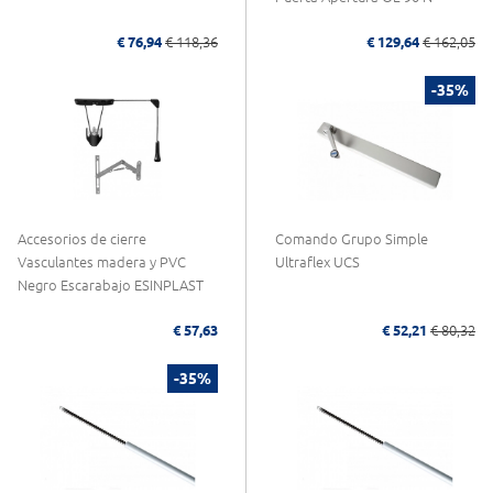
€ 76,94
€ 118,36
€ 129,64
€ 162,05
-35%
Accesorios de cierre
Comando Grupo Simple
Vasculantes madera y PVC
Ultraflex UCS
Negro Escarabajo ESINPLAST
€ 57,63
€ 52,21
€ 80,32
-35%