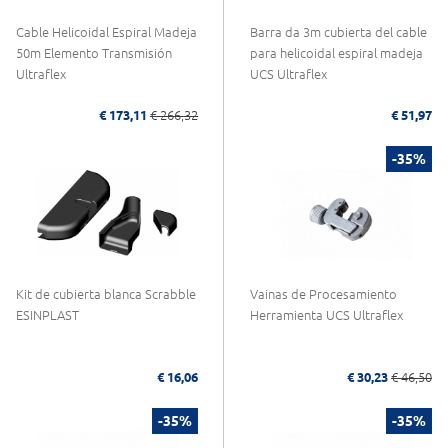
Cable Helicoidal Espiral Madeja
Barra da 3m cubierta del cable
50m Elemento Transmisión
para helicoidal espiral madeja
Ultraflex
UCS Ultraflex
€ 173,11
€ 266,32
€ 51,97
-35%
Kit de cubierta blanca Scrabble
Vainas de Procesamiento
ESINPLAST
Herramienta UCS Ultraflex
€ 16,06
€ 30,23
€ 46,50
-35%
-35%