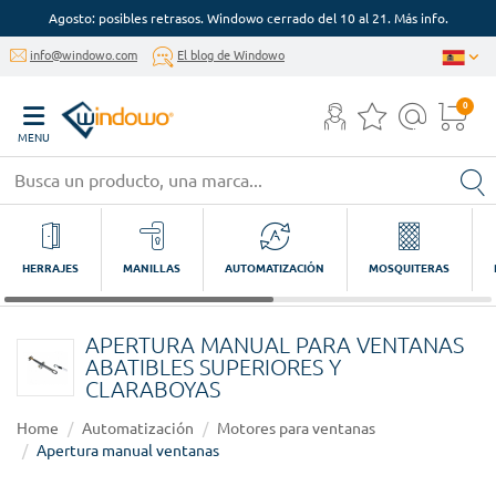
Agosto: posibles retrasos. Windowo cerrado del 10 al 21. Más info.
info@windowo.com
El blog de Windowo
0
MENU
HERRAJES
MANILLAS
AUTOMATIZACIÓN
MOSQUITERAS
APERTURA MANUAL PARA VENTANAS
ABATIBLES SUPERIORES Y
CLARABOYAS
Home
Automatización
Motores para ventanas
Apertura manual ventanas