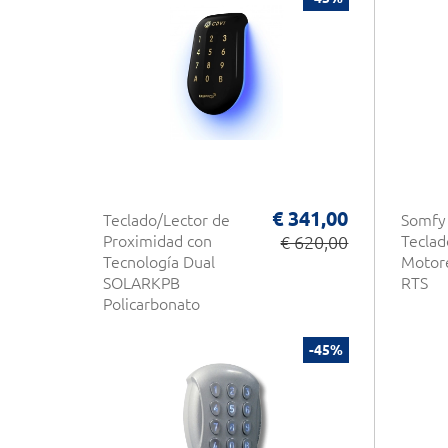
€ 341,00
Teclado/Lector de
Somfy
Proximidad con
€ 620,00
Teclad
Tecnología Dual
Motore
SOLARKPB
RTS
Policarbonato
Negro
Retroiluminado
-45%
Wiegand 125Khz
Design Innovador
CDVI