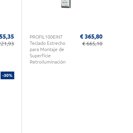
55,35
€ 365,80
PROFIL100EINT
221,93
Teclado Estrecho
€ 665,10
para Montaje de
Superficie
Retroiluminación
Acero Inoxidable 2
Relés Control de
-30%
Acceso DIGICODE
CDVI