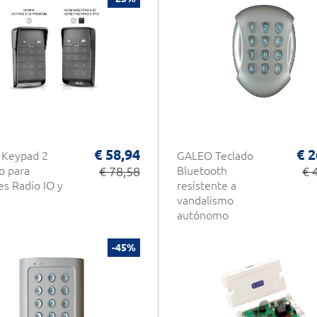
€ 58,94
€ 2
 Keypad 2
GALEO Teclado
o para
€ 78,58
Bluetooth
€ 
s Radio IO y
resistente a
vandalismo
autónomo
DIGICODE 3 Control
de acceso de relé
-45%
de aleación de
aluminio CDVI