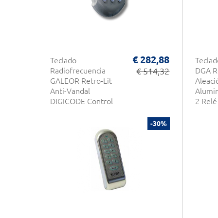
€ 282,88
Teclado
Tecla
Radiofrecuencia
€ 514,32
DGA Re
GALEOR Retro-Lit
Aleaci
Anti-Vandal
Alumi
DIGICODE Control
2 Relé
de Acceso CDVI
Acces
-30%