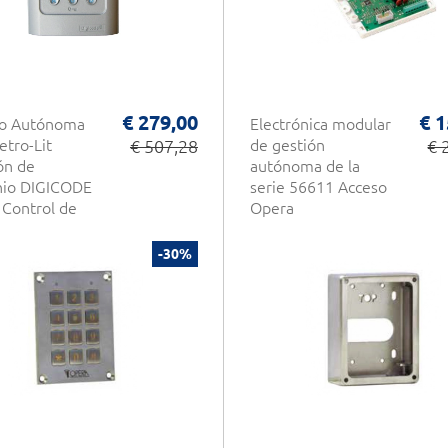
€ 279,00
€ 1
do Autónoma
Electrónica modular
tro-Lit
€ 507,28
de gestión
€ 
ón de
autónoma de la
nio DIGICODE
serie 56611 Acceso
 Control de
Opera
o CDVI
-30%