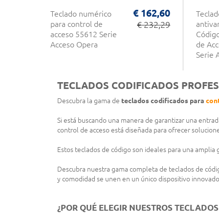
€ 162,60
Teclado numérico
Teclad
para control de
€ 232,29
antiva
acceso 55612 Serie
Código
Acceso Opera
de Ac
Serie 
TECLADOS CODIFICADOS PROFES
Descubra la gama de
teclados codificados para
con
Si está buscando una manera de garantizar una entrada
control de acceso está diseñada para ofrecer solucion
Estos teclados de código son ideales para una amplia ga
Descubra nuestra gama completa de teclados de código 
y comodidad se unen en un único dispositivo innovado
¿POR QUÉ ELEGIR NUESTROS TECLADOS