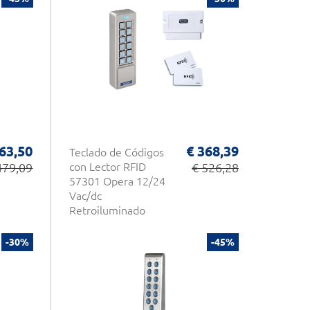
63,50
€ 368,39
Teclado de Códigos
479,09
con Lector RFID
€ 526,28
57301 Opera 12/24
Vac/dc
Retroiluminado
-30%
-45%