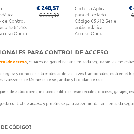
€ 248,57
€
o
Carter a Aplicar
ndálica
€ 355,09
para el teclado
€
 de Control
Código 05612 Serie
ceso 55612SS
antivandálica
Acceso Opera
Acceso Opera
IONALES PARA CONTROL DE ACCESO
trol de acceso
, capaces de garantizar una entrada segura sin las molestias
 segura y cómoda sin la molestia de las llaves tradicionales, está en el 
es avanzadas en términos de seguridad y facilidad de uso.
ma de aplicaciones, incluidos edificios residenciales, oficinas, garajes, i
de control de acceso y prepárese para experimentar una entrada segura s
r.
 DE CÓDIGO?