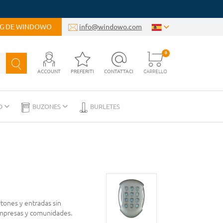
OG DE WINDOWO
info@windowo.com
0
ACCOUNT
PREFERITI
CONTATTACI
CARRELLO
D
BUZONES
BURLETES
rtones y entradas sin
 empresas y comunidades.