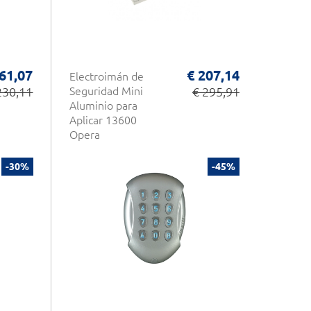
61,07
€ 207,14
Electroimán de
230,11
Seguridad Mini
€ 295,91
Aluminio para
Aplicar 13600
Opera
-30%
-45%