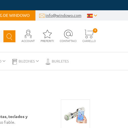
OG DE WINDOWO
info@windowo.com
0
ACCOUNT
PREFERITI
CONTATTACI
CARRELLO
D
BUZONES
BURLETES
etas, teclados y
o fiable.