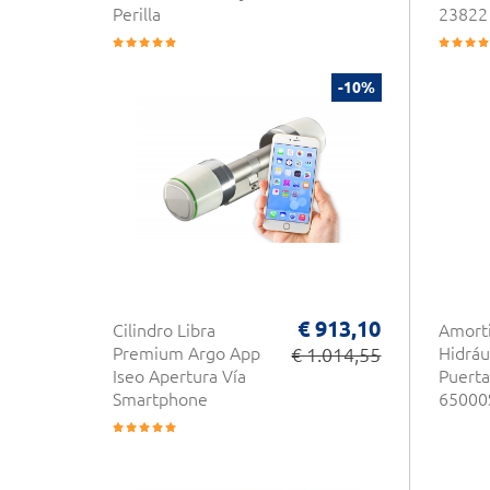
Perilla
23822
-10%
€ 913,10
Cilindro Libra
Amort
Premium Argo App
€ 1.014,55
Hidráu
Iseo Apertura Vía
Puerta
Smartphone
65000