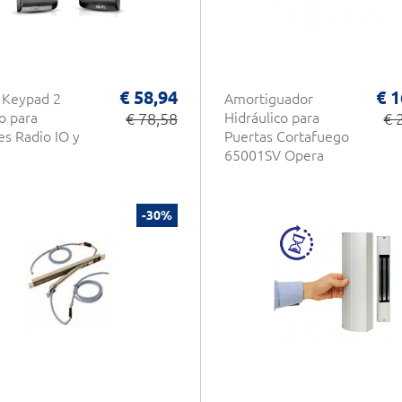
€ 58,94
€ 1
 Keypad 2
Amortiguador
o para
€ 78,58
Hidráulico para
€ 
s Radio IO y
Puertas Cortafuego
65001SV Opera
-30%