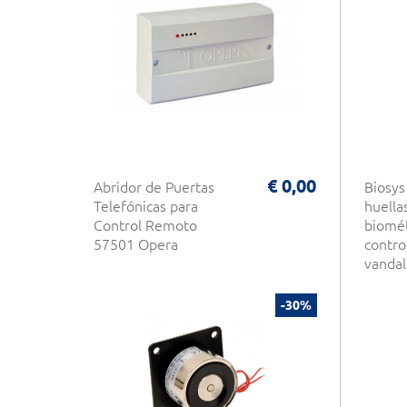
€ 0,00
Abridor de Puertas
Biosys
Telefónicas para
huellas
Control Remoto
biomét
57501 Opera
contro
vanda
-30%