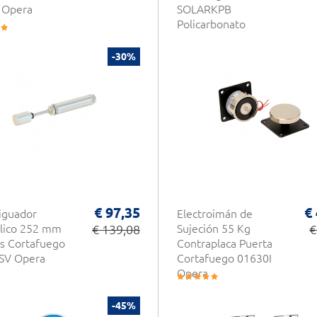
 Opera
SOLARKPB
Policarbonato
Negro
Retroiluminado
-30%
Wiegand 125Khz
Design Innovador
CDVI
€ 97,35
€
iguador
Electroimán de
lico 252 mm
€ 139,08
Sujeción 55 Kg
€
s Cortafuego
Contraplaca Puerta
SV Opera
Cortafuego 01630I
Opera
-45%