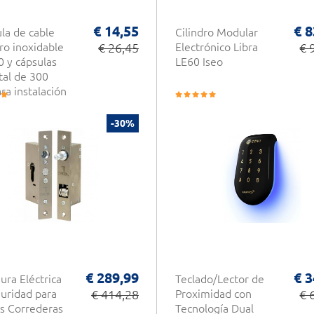
€ 14,55
€ 8
la de cable
Cilindro Modular
ro inoxidable
€ 26,45
Electrónico Libra
€ 
 y cápsulas
LE60 Iseo
al de 300
a instalación
rtas y
s
-30%
ticas CDVI
€ 289,99
€ 3
ura Eléctrica
Teclado/Lector de
uridad para
€ 414,28
Proximidad con
€ 
s Correderas
Tecnología Dual