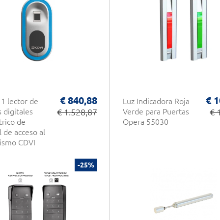
€ 840,88
€ 1
 1 lector de
Luz Indicadora Roja
 digitales
€ 1.528,87
Verde para Puertas
€ 
rico de
Opera 55030
l de acceso al
lismo CDVI
-25%