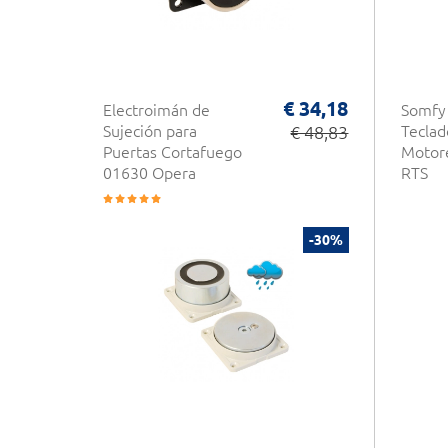
€ 34,18
Electroimán de
Somfy
Sujeción para
€ 48,83
Teclad
Puertas Cortafuego
Motore
01630 Opera
RTS
-30%