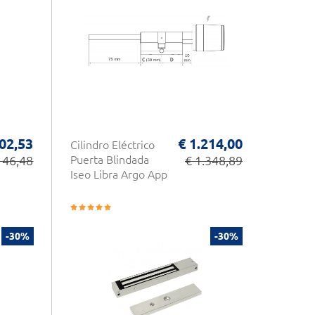
02,53
€ 1.214,00
Cilindro Eléctrico
146,48
Puerta Blindada
€ 1.348,89
Iseo Libra Argo App
-30%
-30%