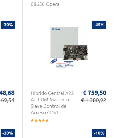
08650 Opera
-30%
-45%
 48,68
€ 759,50
Híbrido Central A22
 69,54
ATRIUM Master o
€ 1.380,92
Slave Control de
Acceso CDVI
-30%
-10%