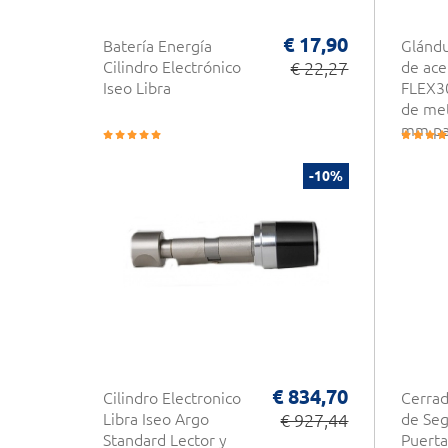
€ 17,90
Batería Energía
Glándu
Cilindro Electrónico
€ 22,27
de ace
Iseo Libra
FLEX30
de met
mm par
en pue
puerta
-10%
automá
€ 834,70
Cilindro Electronico
Cerrad
Libra Iseo Argo
€ 927,44
de Seg
Standard Lector y
Puerta