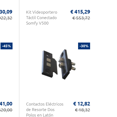
30,09
€ 415,29
Kit Videoportero
922,32
Táctil Conectado
€ 553,72
Somfy V500
-45%
-30%
41,00
€ 12,82
Contactos Eléctricos
620,00
de Resorte Dos
€ 18,32
Polos en Latón