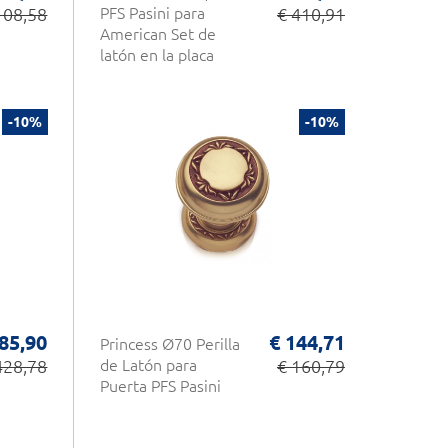
108,58
PFS Pasini para
€ 410,91
American Set de
latón en la placa
-10%
-10%
85,90
€ 144,71
Princess Ø70 Perilla
428,78
de Latón para
€ 160,79
Puerta PFS Pasini