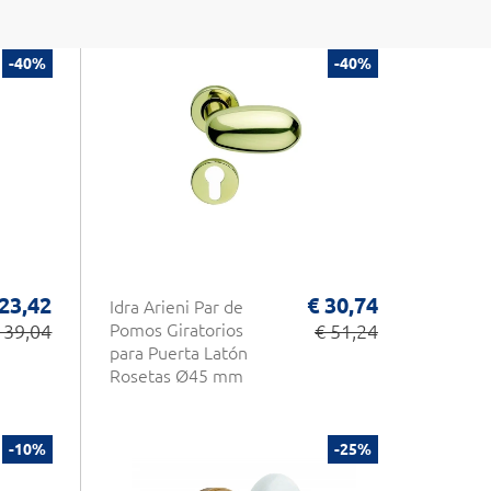
-40%
-40%
 23,42
€ 30,74
Idra Arieni Par de
 39,04
Pomos Giratorios
€ 51,24
para Puerta Latón
Rosetas Ø45 mm
-10%
-25%