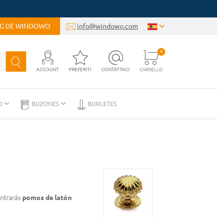
OG DE WINDOWO
info@windowo.com
0
ACCOUNT
PREFERITI
CONTATTACI
CARRELLO
D
BUZONES
BURLETES
ontrarás
pomos de latón