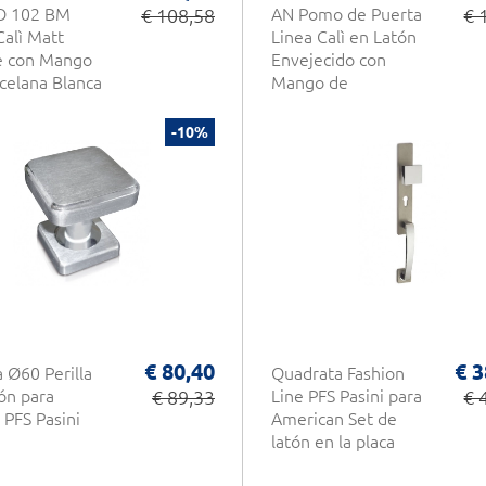
O 102 BM
€ 108,58
AN Pomo de Puerta
€ 
Calì Matt
Linea Calì en Latón
e con Mango
Envejecido con
celana Blanca
Mango de
Porcelana Blanca
-10%
€ 80,40
€ 3
a Ø60 Perilla
Quadrata Fashion
ón para
€ 89,33
Line PFS Pasini para
€ 
 PFS Pasini
American Set de
latón en la placa