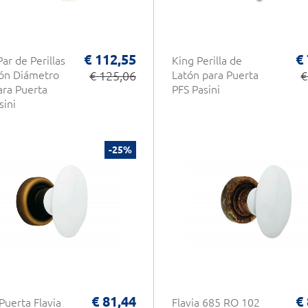
€ 112,55
€
ar de Perillas
King Perilla de
ón Diámetro
€ 125,06
Latón para Puerta
€
ra Puerta
PFS Pasini
sini
-25%
€ 81,44
€
uerta Flavia
Flavia 685 RO 102