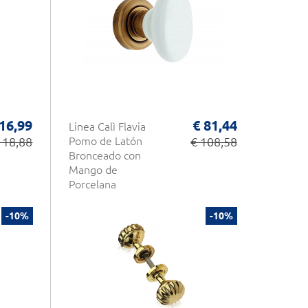
 16,99
€ 81,44
Linea Calì Flavia
 18,88
Pomo de Latón
€ 108,58
Bronceado con
Mango de
Porcelana
-10%
-10%