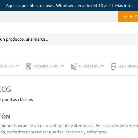
Agosto: posibles retrasos. Windowo cerrado del 10 al 21. Más info.
EL BL
IZACIÓN
MOSQUITERAS
PERSIANAS
SEGURIDA
COS
 puertas clásicos
TÓN
 quienes buscan un accesorio elegante y atemporal. En esta categoría enc
oria, perfectos para realzar puertas interiores y exteriores.