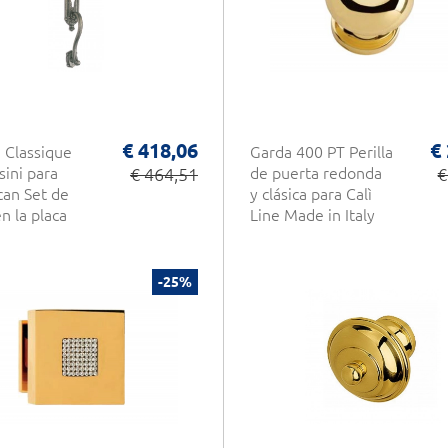
€ 418,06
€
 Classique
Garda 400 PT Perilla
sini para
€ 464,51
de puerta redonda
€
an Set de
y clásica para Calì
n la placa
Line Made in Italy
-25%