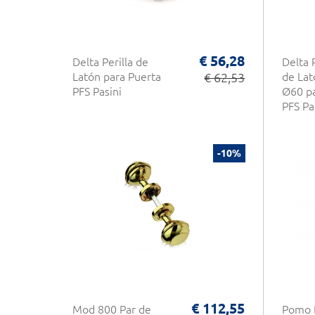
€ 56,28
Delta Perilla de
Delta P
Latón para Puerta
€ 62,53
de Lat
PFS Pasini
Ø60 pa
PFS Pa
-10%
€ 112,55
Mod 800 Par de
Pomo P