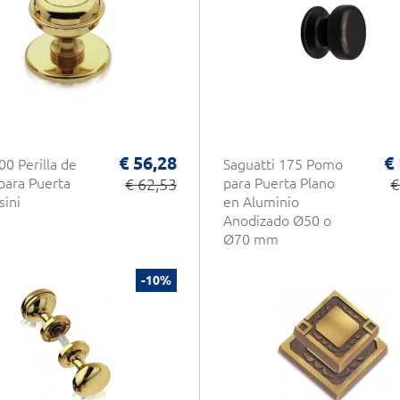
€ 56,28
€
0 Perilla de
Saguatti 175 Pomo
para Puerta
€ 62,53
para Puerta Plano
€
sini
en Aluminio
Anodizado Ø50 o
Ø70 mm
-10%