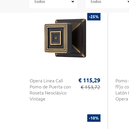
todos
todos
-25%
€ 115,29
Opera Linea Calì
Pomo 
Pomo de Puerta con
€ 153,72
fFjo c
Roseta Neoclásico
Latón 
Vintage
Opera 
-10%