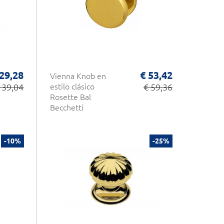
 29,28
€ 53,42
Vienna Knob en
 39,04
estilo clásico
€ 59,36
Rosette Bal
Becchetti
-10%
-25%