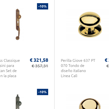
-10%
€ 321,58
€
ss Classique
Perilla Giove 637 PT
sini para
€ 357,31
070 Tondo de
€
an Set de
diseño italiano
n la placa
Linea Calì
-10%