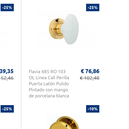
-25%
-25%
 39,35
€ 76,86
Flavia 685 RO 103
 52,46
OL Linea Calì Perilla
€ 102,48
Puerta Latón Pulido
Pintado con mango
de porcelana blanca
-25%
-10%