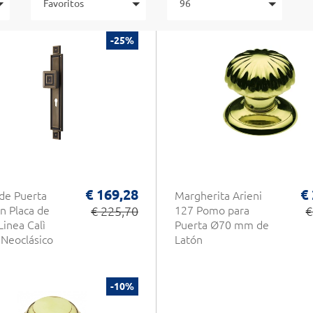
Favoritos
96
-25%
€ 169,28
€
de Puerta
Margherita Arieni
on Placa de
€ 225,70
127 Pomo para
€
Linea Calì
Puerta Ø70 mm de
Neoclásico
Latón
-10%