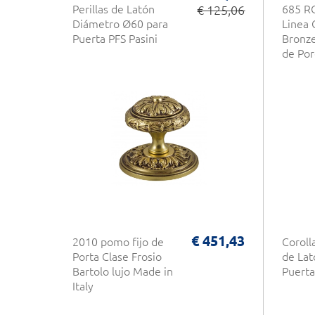
Perillas de Latón
€ 125,06
685 R
Diámetro Ø60 para
Linea 
Puerta PFS Pasini
Bronz
de Por
€ 451,43
2010 pomo fijo de
Coroll
Porta Clase Frosio
de Lat
Bartolo lujo Made in
Puerta
Italy