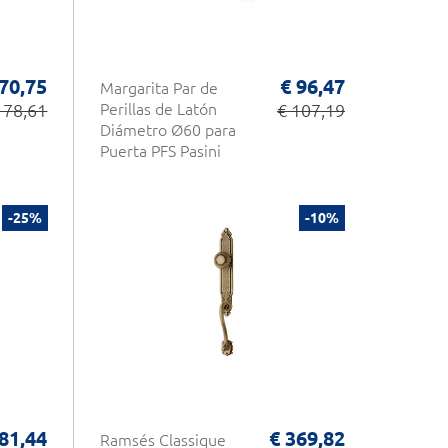
 70,75
€ 96,47
Margarita Par de
 78,61
Perillas de Latón
€ 107,19
Diámetro Ø60 para
Puerta PFS Pasini
-25%
-10%
 81,44
€ 369,82
Ramsés Classique