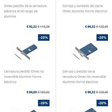
Omec pestillo de la cerradura
Cerrojo y candado de cierre
eléctrica en el rango de
Omec Aluminio Horno electrico
aluminio
€ 92,22
€ 115,28
€ 96,32
€ 120,40
-20%
-20%
Cerradura pestillo Omec no
Cerrojo y pestillo de la
reversible Aluminio Horno
cerradura Omec No reversible
electrico
Aluminio Horno electrico
€ 84,03
€ 105,03
€ 96,32
€ 120,40
-20%
-20%