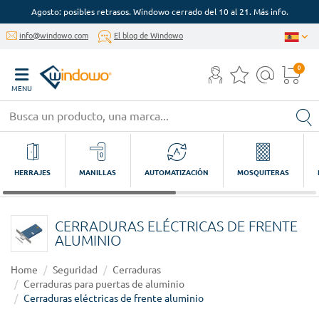
Agosto: posibles retrasos. Windowo cerrado del 10 al 21. Más info.
info@windowo.com
El blog de Windowo
0
MENU
HERRAJES
MANILLAS
AUTOMATIZACIÓN
MOSQUITERAS
CERRADURAS ELÉCTRICAS DE FRENTE
ALUMINIO
Home
Seguridad
Cerraduras
Cerraduras para puertas de aluminio
Cerraduras eléctricas de frente aluminio