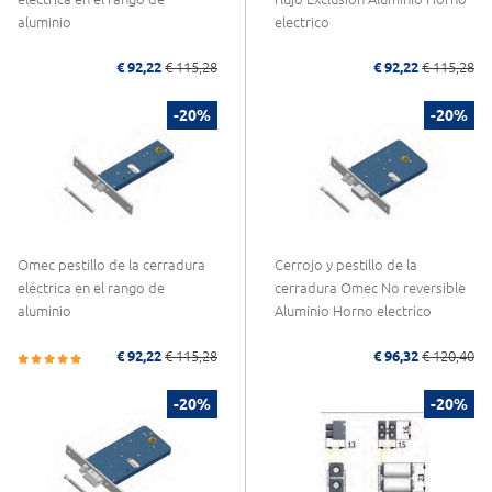
aluminio
electrico
€ 92,22
€ 115,28
€ 92,22
€ 115,28
-20%
-20%
Omec pestillo de la cerradura
Cerrojo y pestillo de la
eléctrica en el rango de
cerradura Omec No reversible
aluminio
Aluminio Horno electrico
€ 92,22
€ 115,28
€ 96,32
€ 120,40
-20%
-20%