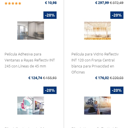
€ 10,98
€ 297,99
€ 372,49
-20%
-20%
Película Adhesiva para
Película para Vidrio Reflectiv
Ventanas a Rayas Reflectiv INT
INT 120 con Franja Central
245 con Líneas de 45 mm
blanca para Privacidad en
Oficinas
€ 124,74
€ 155,93
€ 176,02
€ 220,03
-20%
-20%