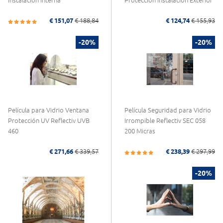
Instalación Interna
Protección Instalación Exterior
€ 151,07
€ 188,84
€ 124,74
€ 155,93
-20%
-20%
Película para Vidrio Ventana
Película Seguridad para Vidrio
Protección UV Reflectiv UVB
Irrompible Reflectiv SEC 058
460
200 Micras
€ 271,66
€ 339,57
€ 238,39
€ 297,99
-20%