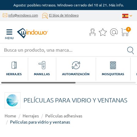
Agosto: posibles retrasos. Windowo cerrado del 10 al 21. Más info.
info@windowo.com
El blog de Windowo
0
MENU
HERRAJES
MANILLAS
AUTOMATIZACIÓN
MOSQUITERAS
PELÍCULAS PARA VIDRIO Y VENTANAS
Home
Herrajes
Películas adhesivas
Películas para vidrio y ventanas