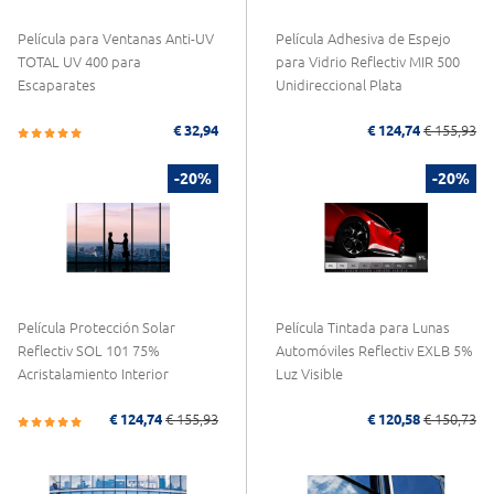
Película para Ventanas Anti-UV
Película Adhesiva de Espejo
TOTAL UV 400 para
para Vidrio Reflectiv MIR 500
Escaparates
Unidireccional Plata
€ 32,94
€ 124,74
€ 155,93
-20%
-20%
Película Protección Solar
Película Tintada para Lunas
Reflectiv SOL 101 75%
Automóviles Reflectiv EXLB 5%
Acristalamiento Interior
Luz Visible
€ 124,74
€ 155,93
€ 120,58
€ 150,73