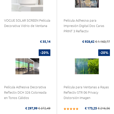
VOGUE SOLAR SCREEN Película
Película Adhesiva para
Decorativa Vidrio de Ventana
Impresión Digital Dos Caras
PRINT 3 Reflectiv
€ 35,14
€ 928,62
€ 1.160,77
-20%
-20%
Película Adhesiva Decorativa
Película para Ventanas a Rayas
Reflectiv DCH 326 Coloreada
Reflectiv STR 06 Privacy
en Tonos Cálidos
Distorsión Imagen
€ 297,99
€ 372,49
€ 173,25
€ 216,56