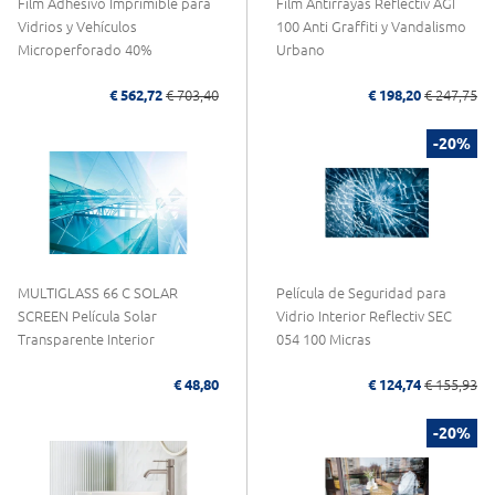
Film Adhesivo Imprimible para
Film Antirrayas Reflectiv AGI
Vidrios y Vehículos
100 Anti Graffiti y Vandalismo
Microperforado 40%
Urbano
€ 562,72
€ 703,40
€ 198,20
€ 247,75
-20%
MULTIGLASS 66 C SOLAR
Película de Seguridad para
SCREEN Película Solar
Vidrio Interior Reflectiv SEC
Transparente Interior
054 100 Micras
€ 48,80
€ 124,74
€ 155,93
-20%