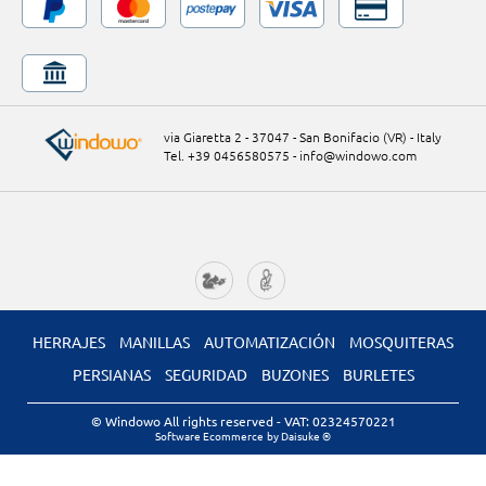
via Giaretta 2 - 37047 - San Bonifacio (VR) - Italy
Tel. +39 0456580575
-
info@windowo.com
HERRAJES
MANILLAS
AUTOMATIZACIÓN
MOSQUITERAS
PERSIANAS
SEGURIDAD
BUZONES
BURLETES
© Windowo All rights reserved
- VAT: 02324570221
Software Ecommerce
by Daisuke ®