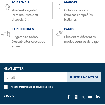
ASISTENCIA
MARCAS
¿Necesita ayuda?
Colaboramos con
Personal está a su
famosas compañías
disposición.
italianas.
EXPEDICIONES
PAGOS
Llegamos a todos.
Elija entre diferentes
Descubra los costos de
modos seguros de pago.
envío.
NEWSLETTER
Ú NETE A NOSOTROS
Acepto tratamiento de privacidad (
Link
)
SEGUICI