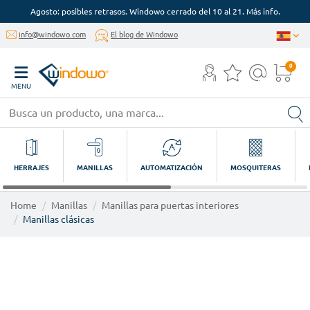
Agosto: posibles retrasos. Windowo cerrado del 10 al 21. Más info.
info@windowo.com
El blog de Windowo
0
MENU
HERRAJES
MANILLAS
AUTOMATIZACIÓN
MOSQUITERAS
Home
Manillas
Manillas para puertas interiores
Manillas clásicas