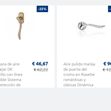
-25%
€ 46,67
€ 9
ana de aire
Aire pulido manija
ejar DK
€ 62,22
de puerta del
€ 12
illo con línea
cromo en Rosette
sible Sistema
románticas y
etección de
clásicas Dinámica
usos Cali
Linea Cali
sic