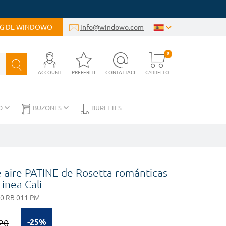
OG DE WINDOWO
info@windowo.com
0
ACCOUNT
PREFERITI
CONTATTACI
CARRELLO
D
BUZONES
BURLETES
 aire PATINE de Rosetta románticas
Linea Cali
0 RB 011 PM
-25%
20