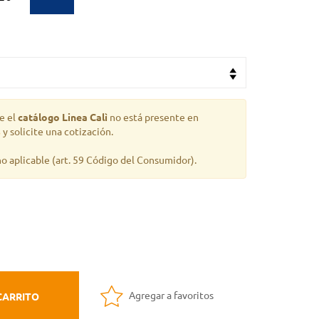
e el
catálogo Linea Calì
no está presente en
s
y solicite una cotización.
o aplicable
(art. 59 Código del Consumidor).
Agregar a favoritos
CARRITO