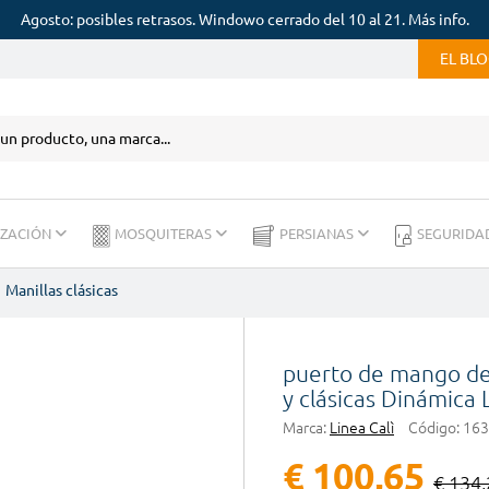
Agosto: posibles retrasos. Windowo cerrado del 10 al 21. Más info.
EL BL
IZACIÓN
MOSQUITERAS
PERSIANAS
SEGURIDA
Manillas clásicas
puerto de mango de
y clásicas Dinámica 
Marca:
Linea Calì
Código:
163
€ 100,65
€ 134,