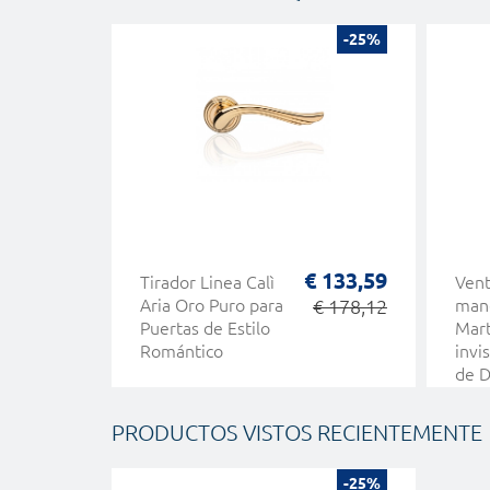
-25%
€ 133,59
Tirador Linea Calì
Vent
Aria Oro Puro para
€ 178,12
man
Puertas de Estilo
Mart
Romántico
invi
de D
Intr
Clas
PRODUCTOS VISTOS RECIENTEMENTE
-25%