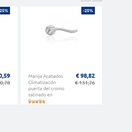
-25%
-25%
0,59
€ 98,82
Manija Acabados
Decor Li
0,78
Climatización
€ 131,76
Tirador 
puerta del cromo
Eleganci
satinado en
Neoclási
Rosette
románticas y
clásicas Dinámica
Linea Cali