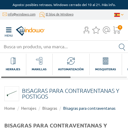
Agosto: posibles retrasos. Windowo cerrado del 10 al 21. Más info.
info@windowo.com
El blog de Windowo
0
MENU
HERRAJES
MANILLAS
AUTOMATIZACIÓN
MOSQUITERAS
BISAGRAS PARA CONTRAVENTANAS Y
POSTIGOS
Home
Herrajes
Bisagras
Bisagras para contraventanas
BISAGRAS PARA CONTRAVENTANAS Y