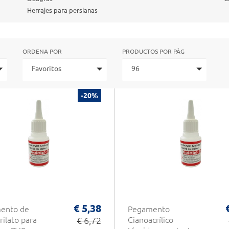
Herrajes para persianas
ORDENA POR
PRODUCTOS POR PÀG
Favoritos
96
-20%
€ 5,38
ento de
Pegamento
rilato para
€ 6,72
Cianoacrílico