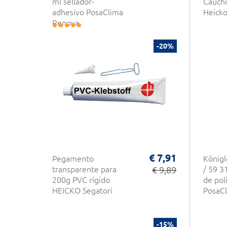
ml sellador-
Cauch
adhesivo PosaClima
Heick
Renova
-20%
€ 7,91
Pegamento
Königl
transparente para
€ 9,89
/ 59 3
200g PVC rígido
de pol
HEICKO Segatori
PosaC
-15%