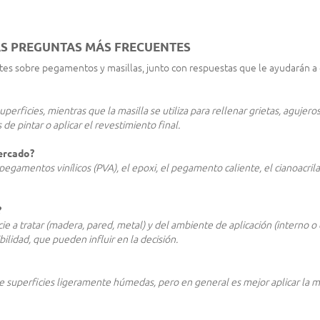
AS PREGUNTAS MÁS FRECUENTES
tes sobre pegamentos y masillas, junto con respuestas que le ayudarán a
perficies, mientras que la masilla se utiliza para rellenar grietas, agujero
de pintar o aplicar el revestimiento final.
ercado?
pegamentos vinílicos (PVA), el epoxi, el pegamento caliente, el cianoacri
?
ie a tratar (madera, pared, metal) y del ambiente de aplicación (interno o e
bilidad, que pueden influir en la decisión.
e superficies ligeramente húmedas, pero en general es mejor aplicar la ma