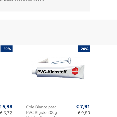
-20%
-20%
€ 5,38
€ 7,91
Cola Blanca para
€ 6,72
PVC Rígido 200g
€ 9,89