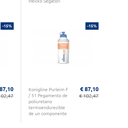
Heicko Segatori
-15%
-15%
 87,10
€ 87,10
Konigline Purleim F
102,47
/ 51 Pegamento de
€ 102,47
poliuretano
termoendurecible
de un componente