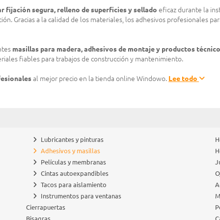
r fijación segura, relleno de superficies y sellado
eficaz durante la ins
 Gracias a la calidad de los materiales, los adhesivos profesionales para
ntes
masillas para madera, adhesivos de montaje y productos técnic
iales fiables para trabajos de construcción y mantenimiento.
fesionales
al mejor precio en la tienda online Windowo.
Lee todo
Lubricantes y pinturas
H
Adhesivos y masillas
H
Películas y membranas
J
Cintas autoexpandibles
O
Tacos para aislamiento
A
Instrumentos para ventanas
M
Cierrapuertas
P
Bisagras
C