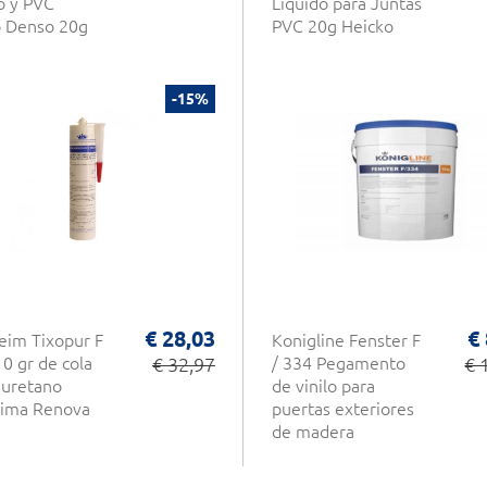
o y PVC
Líquido para Juntas
o Denso 20g
PVC 20g Heicko
-15%
€ 28,03
€
eim Tixopur F
Konigline Fenster F
10 gr de cola
€ 32,97
/ 334 Pegamento
€ 
iuretano
de vinilo para
lima Renova
puertas exteriores
de madera