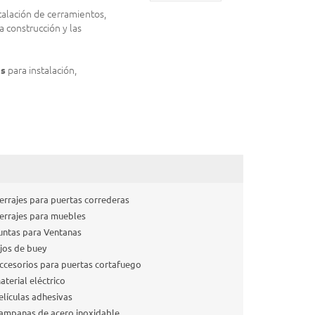
talación de cerramientos,
 construcción y las
os
para instalación,
errajes para puertas correderas
errajes para muebles
untas para Ventanas
jos de buey
ccesorios para puertas cortafuego
aterial eléctrico
elículas adhesivas
ampanas de acero inoxidable