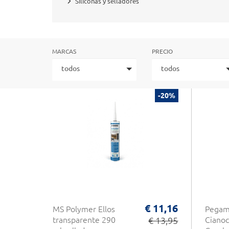
Siliconas y selladores
MARCAS
PRECIO
todos
todos
-20%
€ 11,16
MS Polymer Ellos
Pegam
transparente 290
€ 13,95
Cianoc