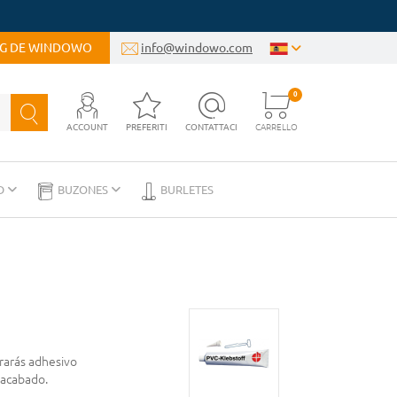
OG DE WINDOWO
info@windowo.com
0
ACCOUNT
PREFERITI
CONTATTACI
CARRELLO
D
BUZONES
BURLETES
rarás adhesivo
 acabado.