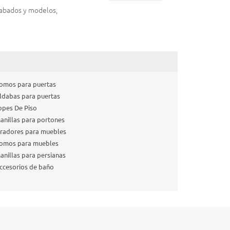
cabados y modelos,
omos para puertas
ldabas para puertas
opes De Piso
anillas para portones
iradores para muebles
omos para muebles
anillas para persianas
ccesorios de baño