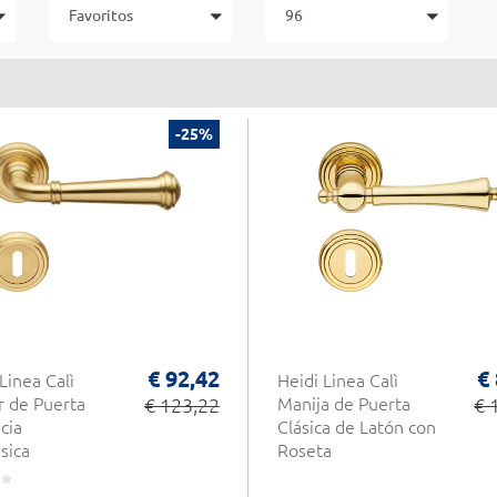
Favoritos
96
-25%
€ 92,42
€
Linea Calì
Heidi Linea Calì
r de Puerta
€ 123,22
Manija de Puerta
€ 
cia
Clásica de Latón con
sica
Roseta