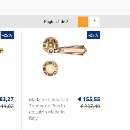
Página 1 de 2 :
1
2
-25%
-25%
 83,27
€ 155,55
Madame Linea Calì
111,02
Tirador de Puerta
€ 207,40
de Latón Made in
Italy