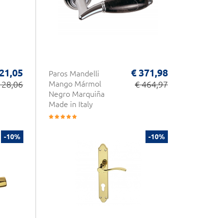
 21,05
€ 371,98
Paros Mandelli
 28,06
Mango Mármol
€ 464,97
Negro Marquiña
Made in Italy
-10%
-10%