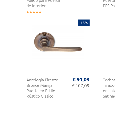
Pulido para Puerta
Puerta
de Interior
PFS Pa
-15%
€ 91,03
Antología Firenze
Techna
Bronce Manija
€ 107,09
Tirado
Puerta en Estilo
en La
Rústico Clásico
Satina