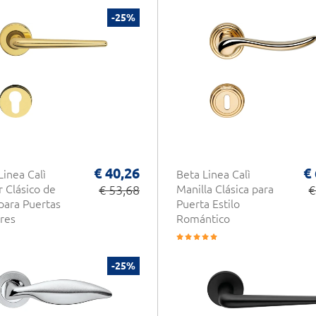
-25%
€ 40,26
€
Linea Calì
Beta Linea Calì
r Clásico de
€ 53,68
Manilla Clásica para
€
para Puertas
Puerta Estilo
ores
Romántico
-25%