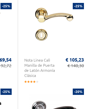
-25%
-25%
 69,54
€ 105,23
Nota Linea Calì
 92,72
Manilla de Puerta
€ 140,30
de Latón Armonía
Clásica
-25%
-20%