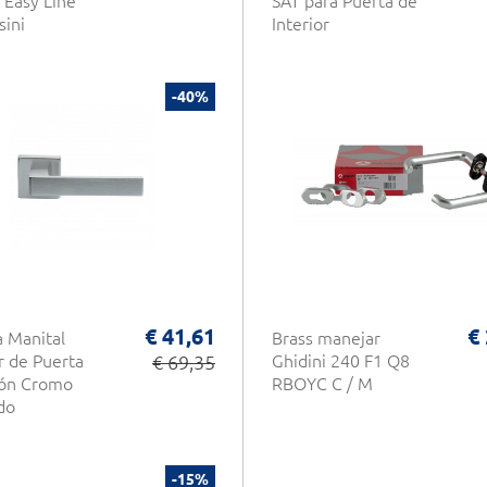
 Easy Line
SAT para Puerta de
sini
Interior
-40%
€ 41,61
€
 Manital
Brass manejar
r de Puerta
€ 69,35
Ghidini 240 F1 Q8
tón Cromo
RBOYC C / M
do
-15%