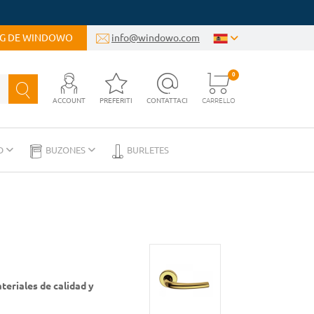
OG DE WINDOWO
info@windowo.com
0
ACCOUNT
PREFERITI
CONTATTACI
CARRELLO
D
BUZONES
BURLETES
teriales de calidad y