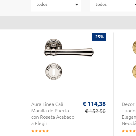
todos
todos
-25%
€ 114,38
Aura Linea Calì
Decor 
Manilla de Puerta
€ 152,50
Tirado
con Roseta Acabado
Elegan
a Elegir
Neoclá