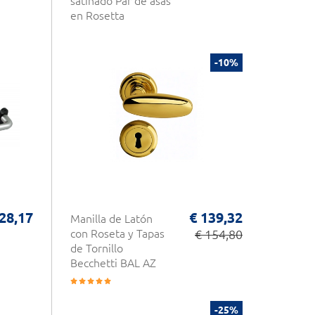
satinado Par de asas
en Rosetta
-10%
 28,17
€ 139,32
Manilla de Latón
con Roseta y Tapas
€ 154,80
de Tornillo
Becchetti BAL AZ
-25%