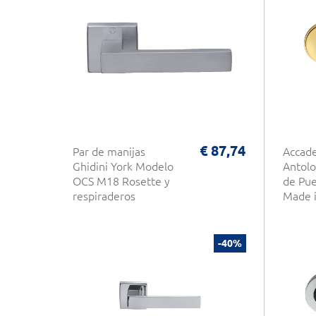
€ 87,74
Par de manijas
Accad
Ghidini York Modelo
Antolo
OCS M18 Rosette y
de Pue
respiraderos
Made i
-40%