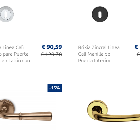
€ 90,59
€
a Linea Calì
Brixia Zincral Linea
o para Puerta
€ 120,78
Calì Manilla de
€
a en Latón con
Puerta Interior
a
-15%