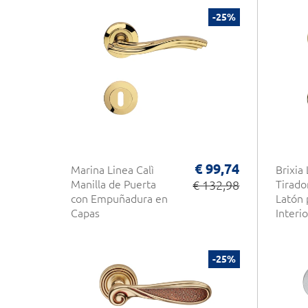
-25%
€ 99,74
Marina Linea Calì
Brixia 
Manilla de Puerta
€ 132,98
Tirado
con Empuñadura en
Latón 
Capas
Interi
-25%