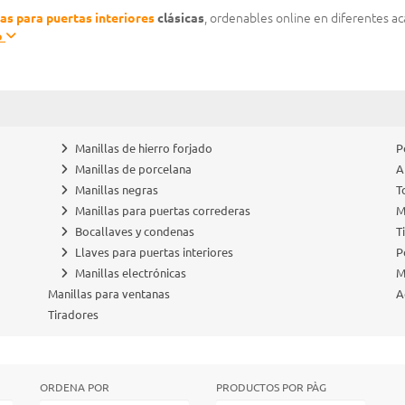
as para puertas interiores
clásicas
, ordenables online en diferentes a
o
Manillas de hierro forjado
P
Manillas de porcelana
A
Manillas negras
T
Manillas para puertas correderas
M
Bocallaves y condenas
T
Llaves para puertas interiores
P
Manillas electrónicas
M
Manillas para ventanas
A
Tiradores
ORDENA POR
PRODUCTOS POR PÀG