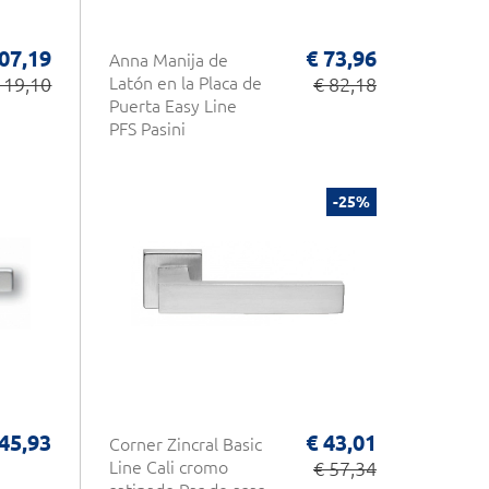
07,19
€ 73,96
Anna Manija de
119,10
Latón en la Placa de
€ 82,18
Puerta Easy Line
PFS Pasini
-25%
 45,93
€ 43,01
Corner Zincral Basic
Line Cali cromo
€ 57,34