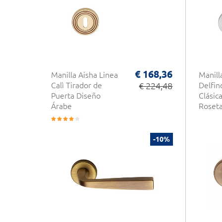
€ 168,36
Manilla Aisha Linea
Manill
Calì Tirador de
€ 224,48
Delfin
Puerta Diseño
Clásic
Árabe
Roset
-10%