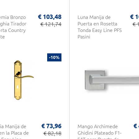
€ 103,48
€ 1
emia Bronzo
Luna Manija de
ghia Tirador
€ 121,74
Puerta en Rosetta
€ 
rta Country
Tonda Easy Line PFS
te
Pasini
-10%
€ 73,96
€
ia Manija de
Mango Archimede
en la Placa de
€ 82,18
Ghidini Plateado F1-