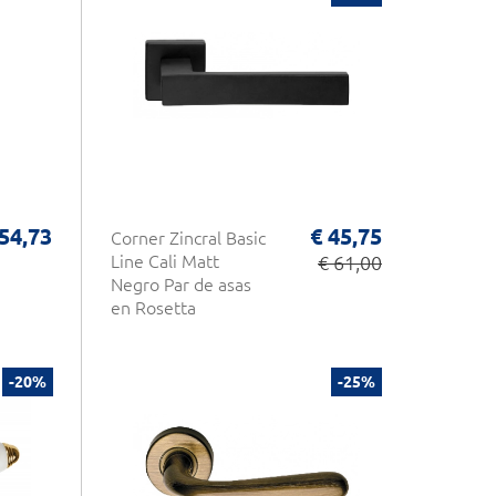
 54,73
€ 45,75
Corner Zincral Basic
Line Cali Matt
€ 61,00
Negro Par de asas
en Rosetta
-20%
-25%