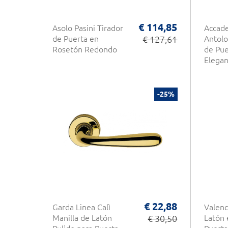
€ 114,85
Asolo Pasini Tirador
Accad
de Puerta en
€ 127,61
Antolo
Rosetón Redondo
de Pue
Elegan
-25%
€ 22,88
Garda Linea Calì
Valenc
Manilla de Latón
€ 30,50
Latón 