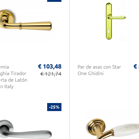
€ 103,48
€
emia
Par de asas con Star
ghia Tirador
€ 121,74
One Ghidini
rta de Latón
n Italy
-25%