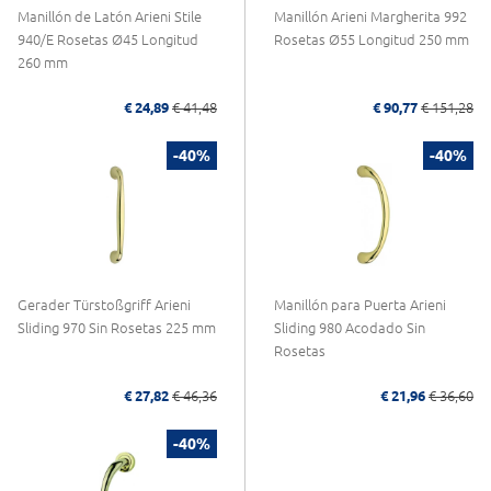
Manillón de Latón Arieni Stile
Manillón Arieni Margherita 992
940/E Rosetas Ø45 Longitud
Rosetas Ø55 Longitud 250 mm
260 mm
€ 24,89
€ 41,48
€ 90,77
€ 151,28
-40%
-40%
Gerader Türstoßgriff Arieni
Manillón para Puerta Arieni
Sliding 970 Sin Rosetas 225 mm
Sliding 980 Acodado Sin
Rosetas
€ 27,82
€ 46,36
€ 21,96
€ 36,60
-40%