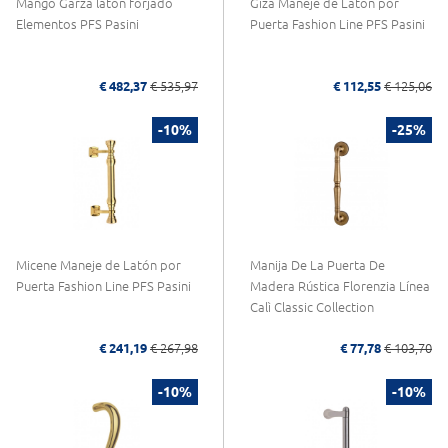
Mango Garza latón forjado
Giza Maneje de Latón por
Elementos PFS Pasini
Puerta Fashion Line PFS Pasini
€ 482,37
€ 535,97
€ 112,55
€ 125,06
-10%
-25%
Micene Maneje de Latón por
Manija De La Puerta De
Puerta Fashion Line PFS Pasini
Madera Rústica Florenzia Línea
Calì Classic Collection
€ 241,19
€ 267,98
€ 77,78
€ 103,70
-10%
-10%