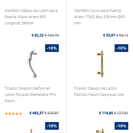
Manillón Clásico de Latón para
Manillón Curvo para Puerta
Puerta Urano Arieni 950
Arieni 770/E Aba 250 mm Ø45
Longitud 260mm
mm
€ 62,22
€ 103,70
€ 33,67
€ 56,12
-10%
-10%
Tirador Dolphin Delfino en
Tirador Clásico de Latón
Latón Forjado Elementos PFS
Patrizio Pasini Classique Line
Pasini
€ 482,37
€ 535,97
€ 114,85
€ 127,61
-10%
-10%