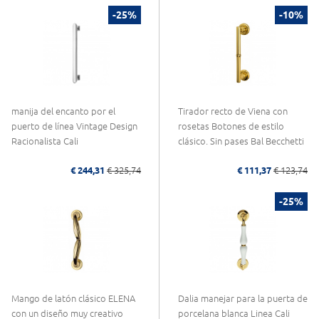
-25%
-10%
manija del encanto por el
Tirador recto de Viena con
puerto de línea Vintage Design
rosetas Botones de estilo
Racionalista Cali
clásico. Sin pases Bal Becchetti
€ 244,31
€ 325,74
€ 111,37
€ 123,74
-25%
Mango de latón clásico ELENA
Dalia manejar para la puerta de
con un diseño muy creativo
porcelana blanca Linea Cali