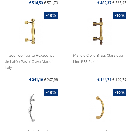
€ 514,53
€ 571,70
€ 482,37
€ 535,97
-10%
-10%
Tirador de Puerta Hexagonal
Maneje Cipro Brass Classique
de Latón Pasini Giava Made in
Line PFS Pasini
Italy
€ 241,19
€ 267,98
€ 144,71
€ 160,79
-10%
-10%