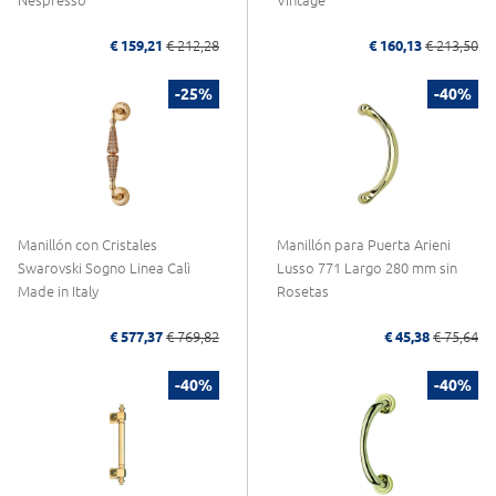
Nespresso
Vintage
€ 159,21
€ 212,28
€ 160,13
€ 213,50
-25%
-40%
Manillón con Cristales
Manillón para Puerta Arieni
Swarovski Sogno Linea Calì
Lusso 771 Largo 280 mm sin
Made in Italy
Rosetas
€ 577,37
€ 769,82
€ 45,38
€ 75,64
-40%
-40%