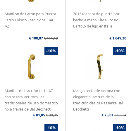
Manillón de Latón para Puerta
7015 Maneta de puerta por
Estilo Clásico Tradicional BAL
hecho a mano Clase Frosio
AZ
Bartolo de lujo en Italia
€ 100,07
€ 111,19
€ 1.649,30
-10%
-10%
Manillar de tracción recta AZ
Mango recto de Verona con
con roseta Ver tornillos
elegante curvatura de la
tradicionales de uso doméstico
tradición clásica Passante Bal
no a través de Bal Becchetti
Becchetti
€ 81,85
€ 90,95
€ 75,01
€ 83,34
-10%
-10%