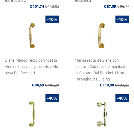
Bal Becchetti
Becchetti
€ 101,74
€ 113,05
€ 87,09
€ 96,77
-10%
-10%
Diana Mango recto con roseta
Manija recta de Siena con
Vine en fina y elegante vista No
rosetón Cubierta de manija de
pasa Bal Becchetti
latón para Bal Becchetti Non-
Throughout Building
€ 94,69
€ 105,21
€ 119,90
€ 133,22
-40%
-40%