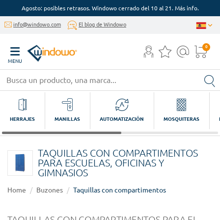
Agosto: posibles retrasos. Windowo cerrado del 10 al 21. Más info.
info@windowo.com
El blog de Windowo
0
MENU
HERRAJES
MANILLAS
AUTOMATIZACIÓN
MOSQUITERAS
TAQUILLAS CON COMPARTIMENTOS
PARA ESCUELAS, OFICINAS Y
GIMNASIOS
Home
Buzones
Taquillas con compartimentos
TAQUILLAS CON COMPARTIMENTOS PARA EL