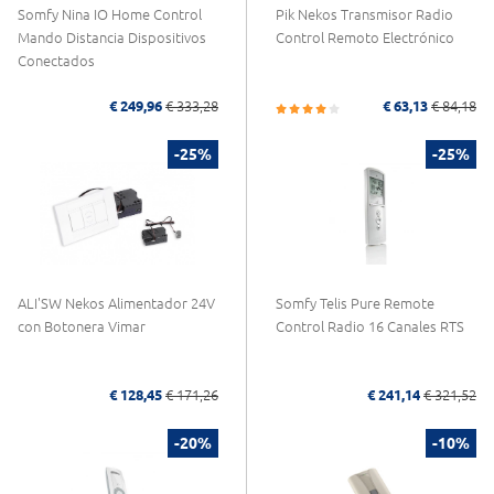
Somfy Nina IO Home Control
Pik Nekos Transmisor Radio
Mando Distancia Dispositivos
Control Remoto Electrónico
Conectados
€ 249,96
€ 333,28
€ 63,13
€ 84,18
-25%
-25%
ALI'SW Nekos Alimentador 24V
Somfy Telis Pure Remote
con Botonera Vimar
Control Radio 16 Canales RTS
€ 128,45
€ 171,26
€ 241,14
€ 321,52
-20%
-10%