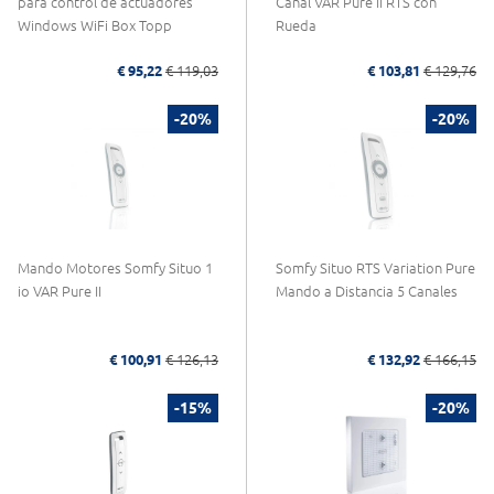
para control de actuadores
Canal VAR Pure II RTS con
Windows WiFi Box Topp
Rueda
€ 95,22
€ 119,03
€ 103,81
€ 129,76
-20%
-20%
Mando Motores Somfy Situo 1
Somfy Situo RTS Variation Pure
io VAR Pure II
Mando a Distancia 5 Canales
€ 100,91
€ 126,13
€ 132,92
€ 166,15
-15%
-20%