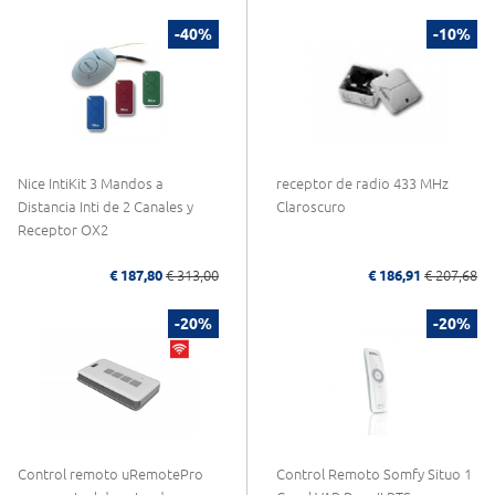
-40%
-10%
Nice IntiKit 3 Mandos a
receptor de radio 433 MHz
Distancia Inti de 2 Canales y
Claroscuro
Receptor OX2
€ 187,80
€ 313,00
€ 186,91
€ 207,68
-20%
-20%
Control remoto uRemotePro
Control Remoto Somfy Situo 1