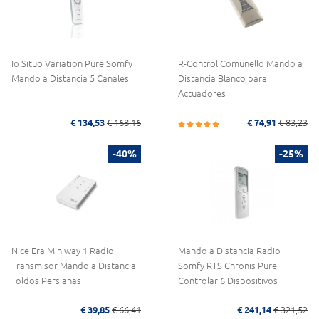
Io Situo Variation Pure Somfy
R-Control Comunello Mando a
Mando a Distancia 5 Canales
Distancia Blanco para
Actuadores
€ 134,53
€ 168,16
€ 74,91
€ 83,23
-40%
-25%
Nice Era Miniway 1 Radio
Mando a Distancia Radio
Transmisor Mando a Distancia
Somfy RTS Chronis Pure
Toldos Persianas
Controlar 6 Dispositivos
€ 39,85
€ 66,41
€ 241,14
€ 321,52