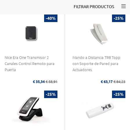
Togg
FILTRAR PRODUCTOS
-40%
-25%
Nice Era One Transmisor 2
Mando a Distancia TR8 Topp
Canales Control Remoto para
con Soporte de Pared para
Puerta
Actuadores
€ 35,34
€ 58,91
€ 63,17
€ 84,23
-25%
-25%