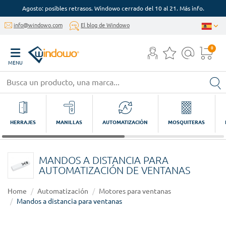
Agosto: posibles retrasos. Windowo cerrado del 10 al 21. Más info.
info@windowo.com
El blog de Windowo
0
MENU
HERRAJES
MANILLAS
AUTOMATIZACIÓN
MOSQUITERAS
MANDOS A DISTANCIA PARA
AUTOMATIZACIÓN DE VENTANAS
Home
Automatización
Motores para ventanas
Mandos a distancia para ventanas