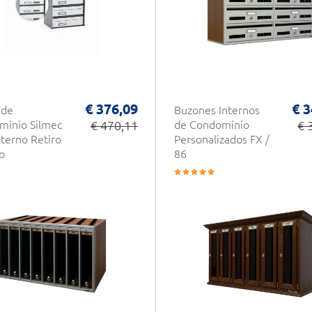
€ 376,09
€ 3
 de
Buzones Internos
minio Silmec
€ 470,11
de Condominio
€ 
terno Retiro
Personalizados FX /
o
86