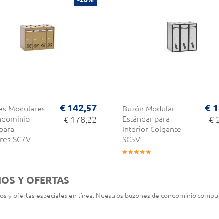
€ 142,57
€ 1
es Modulares
Buzón Modular
ndominio
€ 178,22
Estándar para
€ 
para
Interior Colgante
ores SC7V
SC5V
IOS Y OFERTAS
ios y ofertas especiales en línea. Nuestros buzones de condominio comp