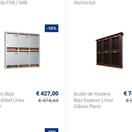
da FXB / 86B
Horizontal
-10%
€ 427,00
€ 7
s Baja
Buzón de Madera
didad Línea
€ 474,44
Bajo Espesor Línea
€ 
r
Clásica Plano
-20%