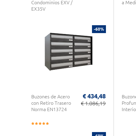
Condominios EXV /
a Medi
EX35V
-60%
€ 434,48
Buzones de Acero
Buzone
con Retiro Trasero
€ 1.086,19
Profun
Norma EN13724
Interio
-60%