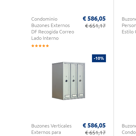
€ 586,05
Condominio
Buzone
Buzones Externos
€ 651,17
Person
DF Recogida Correo
Estilo 
Lado Interno
-10%
€ 586,05
Buzones Verticales
Buzon
Externos para
€ 651,17
Condo