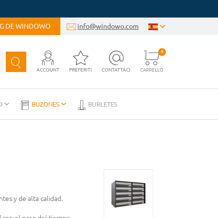
OG DE WINDOWO
info@windowo.com
0
ACCOUNT
PREFERITI
CONTATTACI
CARRELLO
D
BUZONES
BURLETES
tes y de alta calidad.