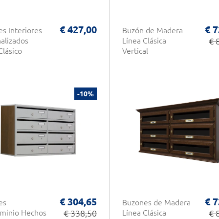
€ 427,00
€ 7
s Interiores
Buzón de Madera
alizados
Línea Clásica
€ 
Clásico
Vertical
-10%
€ 304,65
€ 7
es
Buzones de Madera
minio Hechos
€ 338,50
Línea Clásica
€ 