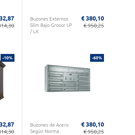
32,87
€ 380,10
Buzones Externos
814,30
Slim Bajo Grosor LP
€ 950,25
/ LX
-10%
-60%
32,87
€ 380,10
Buzones de Acero
814,30
Según Norma
€ 950,25