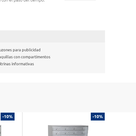
d con el paso del tiempo.
uzones para publicidad
aquillas con compartimentos
itrinas informativas
-10%
-10%