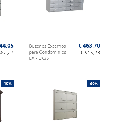
44,05
€ 463,70
Buzones Externos
382,27
para Condominios
€ 515,23
EX - EX35
-10%
-60%