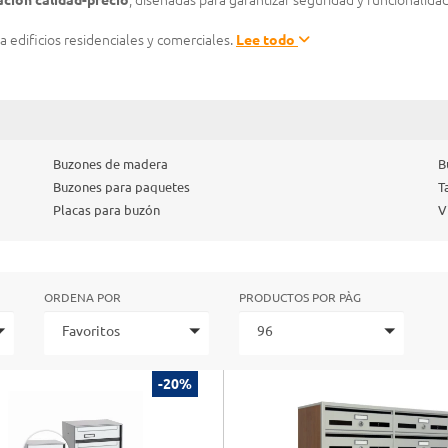
ación calidad-precio
, diseñadas para garantizar seguridad y funcionalida
a edificios residenciales y comerciales.
Lee todo
Buzones de madera
B
Buzones para paquetes
T
Placas para buzón
V
ORDENA POR
PRODUCTOS POR PÀG
Favoritos
96
-20%