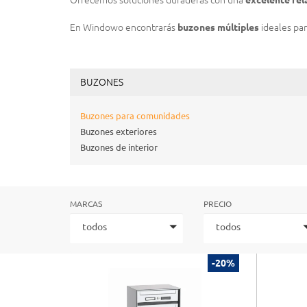
Ofrecemos soluciones duraderas con una
excelente rel
En Windowo encontrarás
buzones múltiples
ideales par
BUZONES
Buzones para comunidades
Buzones exteriores
Buzones de interior
MARCAS
PRECIO
todos
todos
-20%