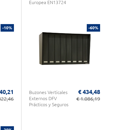
Europea EN13724
-10%
-60%
40,21
€ 434,48
Buzones Verticales
822,46
Externos DFV
€ 1.086,19
Prácticos y Seguros
-20%