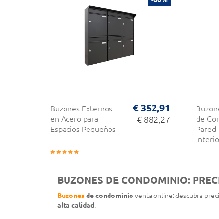
€ 352,91
Buzones Externos
Buzon
en Acero para
€ 882,27
de Co
Espacios Pequeños
Pared 
Interi
BUZONES DE CONDOMINIO: PREC
Buzones
de condominio
venta online: descubra prec
alta calidad
.