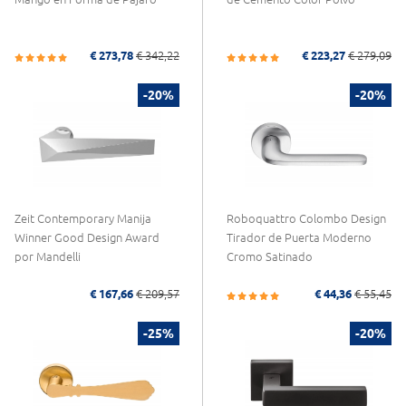
€ 273,78
€ 342,22
€ 223,27
€ 279,09
-20%
-20%
Zeit Contemporary Manija
Roboquattro Colombo Design
Winner Good Design Award
Tirador de Puerta Moderno
por Mandelli
Cromo Satinado
€ 167,66
€ 209,57
€ 44,36
€ 55,45
-25%
-20%