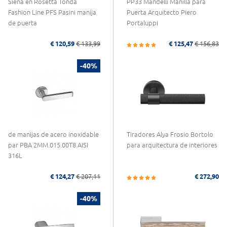
Siena en Rosetta Tonda
PP33 Mandelli Manilla para
Fashion Line PFS Pasini manija
Puerta Arquitecto Piero
de puerta
Portaluppi
€ 120,59
€ 133,99
€ 125,47
€ 156,83
-40%
de manijas de acero inoxidable
Tiradores Alya Frosio Bortolo
par PBA 2MM.015.00T8 AISI
para arquitectura de interiores
316L
€ 124,27
€ 207,11
€ 272,90
-40%