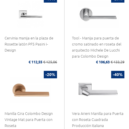
Cervinia manija en la plaza de
Tool - Manija para puerta de
Rosette latón PFS Pasini i-
cromo satinado en roseta del
Design
arquitecto Michele De Lucchi
para Colombo Design
€ 112,55
€ 125,06
€ 106,63
€ 133,29
-20%
-40%
Manilla Gira Colombo Design
Vera Arieni Manilla para Puerta
Vintage Mat para Puerta con
con Roseta Cuadrada
Roseta
Producción Italiana