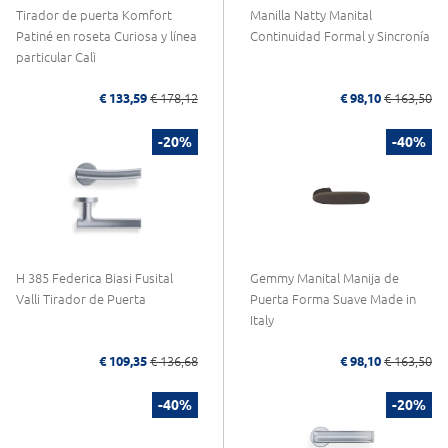
Tirador de puerta Komfort
Manilla Natty Manital
Patiné en roseta Curiosa y línea
Continuidad Formal y Sincronía
particular Calì
€ 133,59
€ 178,12
€ 98,10
€ 163,50
-20%
-40%
H 385 Federica Biasi Fusital
Gemmy Manital Manija de
Valli Tirador de Puerta
Puerta Forma Suave Made in
Italy
€ 109,35
€ 136,68
€ 98,10
€ 163,50
-40%
-20%