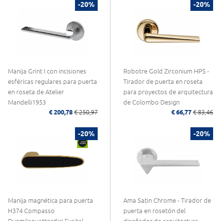
-20%
-20%
Manija Grint I con incisiones
Robotre Gold Zirconium HPS -
esféricas regulares para puerta
Tirador de puerta en roseta
en roseta de Atelier
para proyectos de arquitectura
Mandelli1953
de Colombo Design
€ 200,78
€ 250,97
€ 66,77
€ 83,46
-20%
-20%
Manija magnética para puerta
Ama Satin Chrome - Tirador de
H374 Compasso
puerta en rosetón del