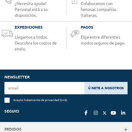
¿Necesita ayuda?
Colaboramos con
Personal está a su
famosas compañías
disposición.
italianas.
EXPEDICIONES
PAGOS
Llegamos a todos.
Elija entre diferentes
Descubra los costos de
modos seguros de pago.
envío.
NEWSLETTER
Ú NETE A NOSOTROS
Acepto tratamiento de privacidad (
Link
)
SEGUICI
PEDIDOS