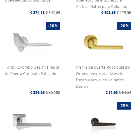
Duemilaquattordici Fusital
diseñador de arquitectura
Andrea Maffei para Colombo
€ 274,15
€ 342,69
€ 103,65
€ 129,56
Design
-20%
-20%
Twitty Colombo Design Tirador
Manija de puerta Roboquattro
de Puerta Cromado Satinado
Oromat en roseta de estilo
fresco y actual de Colombo
Design
€ 286,26
€ 357,82
€ 51,63
€ 64,54
-25%