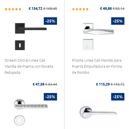
€ 134,72
€ 168,40
€ 49,88
€ 83,14
-25%
-25%
Stream Zincral Linea Calì
Prisma Linea Calì Manilla para
Manilla de Puerta con Roseta
Puerta Empuñadura en Forma
Rebajada
de Rombo
€ 47,58
€ 63,44
€ 115,29
€ 153,72
-25%
-25%