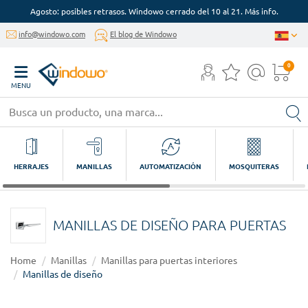
Agosto: posibles retrasos. Windowo cerrado del 10 al 21. Más info.
info@windowo.com
El blog de Windowo
0
MENU
HERRAJES
MANILLAS
AUTOMATIZACIÓN
MOSQUITERAS
MANILLAS DE DISEÑO PARA PUERTAS
Home
Manillas
Manillas para puertas interiores
Manillas de diseño