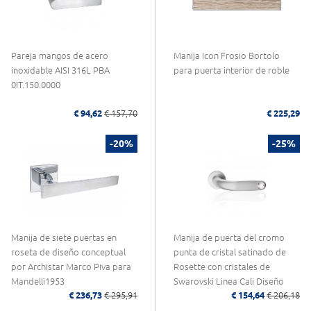
Pareja mangos de acero
Manija Icon Frosio Bortolo
inoxidable AISI 316L PBA
para puerta interior de roble
0IT.150.0000
€ 94,62
€ 157,70
€ 225,29
-20%
-25%
Manija de siete puertas en
Manija de puerta del cromo
roseta de diseño conceptual
punta de cristal satinado de
por Archistar Marco Piva para
Rosette con cristales de
Mandelli1953
Swarovski Linea Cali Diseño
€ 236,73
€ 295,91
€ 154,64
€ 206,18