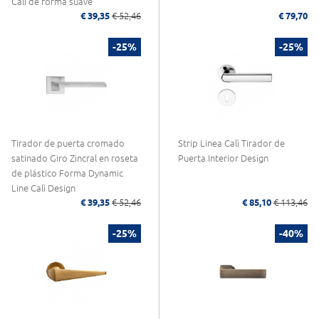
Calì de forma suave
€ 39,35
€ 52,46
€ 79,70
-25%
-25%
Tirador de puerta cromado
Strip Linea Calì Tirador de
satinado Giro Zincral en roseta
Puerta Interior Design
de plástico Forma Dynamic
Line Calì Design
€ 39,35
€ 52,46
€ 85,10
€ 113,46
-25%
-40%