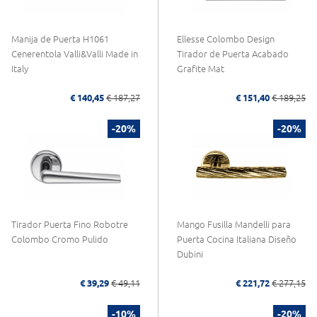
Manija de Puerta H1061
Ellesse Colombo Design
Cenerentola Valli&Valli Made in
Tirador de Puerta Acabado
Italy
Grafite Mat
€ 140,45
€ 187,27
€ 151,40
€ 189,25
-20%
-20%
Tirador Puerta Fino Robotre
Mango Fusilla Mandelli para
Colombo Cromo Pulido
Puerta Cocina Italiana Diseño
Dubini
€ 39,29
€ 49,11
€ 221,72
€ 277,15
-10%
-20%