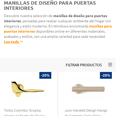
MANILLAS DE DISEÑO PARA PUERTAS
INTERIORES
Descubre nuestra selección de
manillas de diseño para puertas
interiores
, pensadas para realzar cualquier ambiente del hogar con
elegancia y estilo moderno. En Windowo encontrarás
manillas para
puertas interiores
disponibles online en diferentes materiales,
acabados y estilos, con una amplia variedad para cada necesidad.
Lee todo
Togg
FILTRAR PRODUCTOS
-20%
-20%
Twitty Colombo Oroplus
Juno Mandelli Design Mango
Mango en Forma de Pájaro
de Cemento Color Polvo