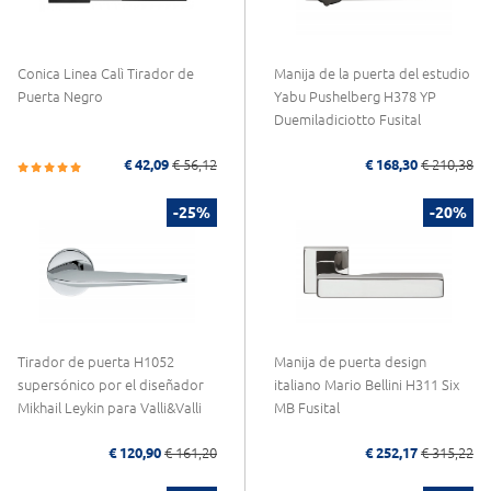
Conica Linea Calì Tirador de
Manija de la puerta del estudio
Puerta Negro
Yabu Pushelberg H378 YP
Duemiladiciotto Fusital
€ 42,09
€ 56,12
€ 168,30
€ 210,38
-25%
-20%
Tirador de puerta H1052
Manija de puerta design
supersónico por el diseñador
italiano Mario Bellini H311 Six
Mikhail Leykin para Valli&Valli
MB Fusital
€ 120,90
€ 161,20
€ 252,17
€ 315,22