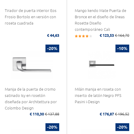
Tirador de puerta interior Eos
Mango kendo Mate Puerta de
Frosio Bortolo en versión con
Bronce en el diseño de líneas
roseta cuadrada
Rosette Diseño
contemporáneo Cali
€ 44,63
€ 123,53
€ 164,70
-20%
-10%
Manija de la puerta de cromo
Milán manija en roseta con
satinado Isy en rosetón
inserto de latón Negro PFS
diseñada por Architettura por
Pasini i-Design
Colombo Design
€ 110,30
€ 137,88
€ 176,87
€ 196,52
-20%
-20%