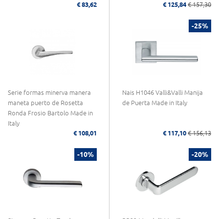
€ 83,62
€ 125,84
€ 157,30
-25%
Serie formas minerva manera
Nais H1046 Valli&Valli Manija
maneta puerto de Rosetta
de Puerta Made in Italy
Ronda Frosio Bartolo Made in
Italy
€ 108,01
€ 117,10
€ 156,13
-10%
-20%