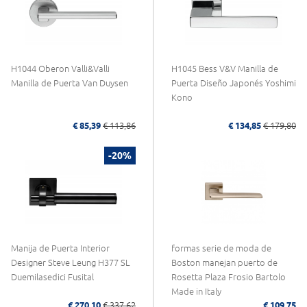
H1044 Oberon Valli&Valli
H1045 Bess V&V Manilla de
Manilla de Puerta Van Duysen
Puerta Diseño Japonés Yoshimi
Kono
€ 85,39
€ 113,86
€ 134,85
€ 179,80
-20%
Manija de Puerta Interior
formas serie de moda de
Designer Steve Leung H377 SL
Boston manejan puerto de
Duemilasedici Fusital
Rosetta Plaza Frosio Bartolo
Made in Italy
€ 270,10
€ 337,62
€ 109,75