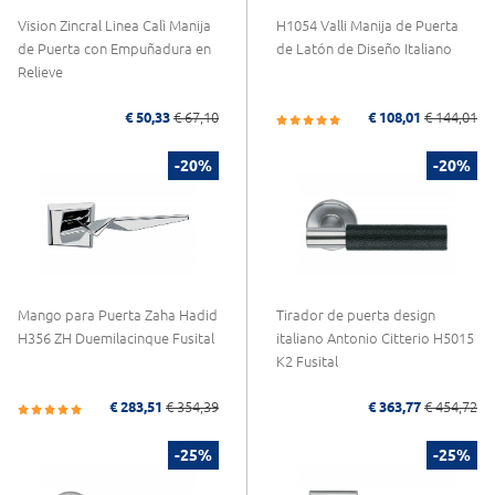
Vision Zincral Linea Calì Manija
H1054 Valli Manija de Puerta
de Puerta con Empuñadura en
de Latón de Diseño Italiano
Relieve
€ 50,33
€ 67,10
€ 108,01
€ 144,01
-20%
-20%
Mango para Puerta Zaha Hadid
Tirador de puerta design
H356 ZH Duemilacinque Fusital
italiano Antonio Citterio H5015
K2 Fusital
€ 283,51
€ 354,39
€ 363,77
€ 454,72
-25%
-25%