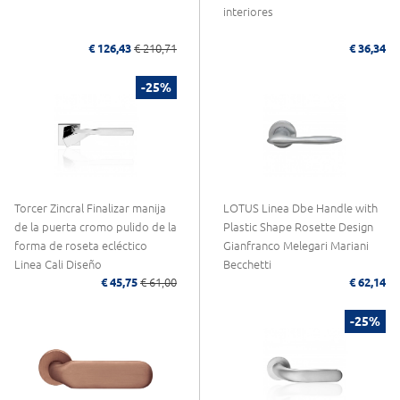
interiores
€ 126,43
€ 210,71
€ 36,34
-25%
Torcer Zincral Finalizar manija
LOTUS Linea Dbe Handle with
de la puerta cromo pulido de la
Plastic Shape Rosette Design
forma de roseta ecléctico
Gianfranco Melegari Mariani
Linea Cali Diseño
Becchetti
€ 45,75
€ 61,00
€ 62,14
-25%