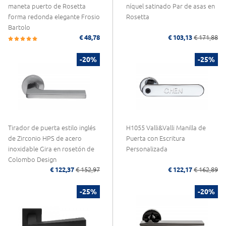
maneta puerto de Rosetta
níquel satinado Par de asas en
forma redonda elegante Frosio
Rosetta
Bartolo
€ 48,78
€ 103,13
€ 171,88
-20%
-25%
Tirador de puerta estilo inglés
H1055 Valli&Valli Manilla de
de Zirconio HPS de acero
Puerta con Escritura
inoxidable Gira en rosetón de
Personalizada
Colombo Design
€ 122,37
€ 152,97
€ 122,17
€ 162,89
-25%
-20%