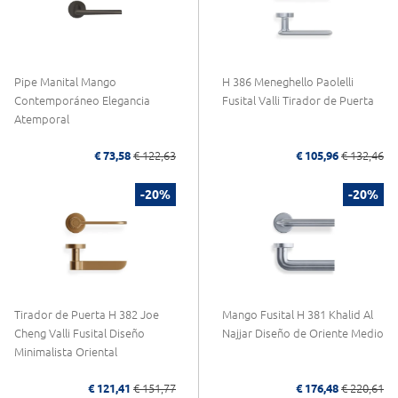
Pipe Manital Mango
H 386 Meneghello Paolelli
Contemporáneo Elegancia
Fusital Valli Tirador de Puerta
Atemporal
€ 73,58
€ 122,63
€ 105,96
€ 132,46
-20%
-20%
Tirador de Puerta H 382 Joe
Mango Fusital H 381 Khalid Al
Cheng Valli Fusital Diseño
Najjar Diseño de Oriente Medio
Minimalista Oriental
€ 121,41
€ 151,77
€ 176,48
€ 220,61