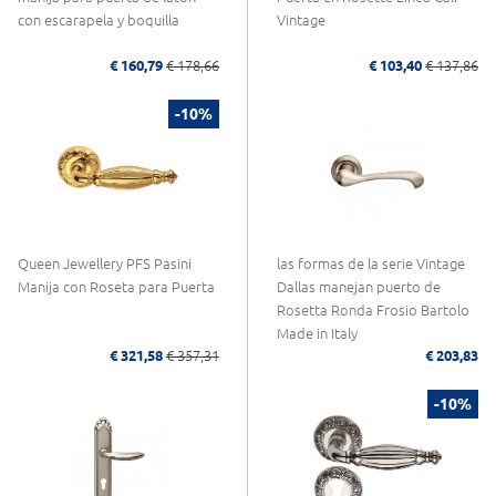
con escarapela y boquilla
Vintage
€ 160,79
€ 178,66
€ 103,40
€ 137,86
-10%
Queen Jewellery PFS Pasini
las formas de la serie Vintage
Manija con Roseta para Puerta
Dallas manejan puerto de
Rosetta Ronda Frosio Bartolo
Made in Italy
€ 321,58
€ 357,31
€ 203,83
-10%