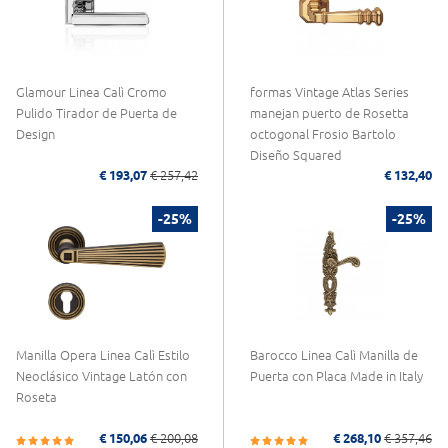
Glamour Linea Calì Cromo
formas Vintage Atlas Series
Pulido Tirador de Puerta de
manejan puerto de Rosetta
Design
octogonal Frosio Bartolo
Diseño Squared
€ 193,07
€ 257,42
€ 132,40
-25%
-25%
Manilla Opera Linea Calì Estilo
Barocco Linea Calì Manilla de
Neoclásico Vintage Latón con
Puerta con Placa Made in Italy
Roseta
€ 150,06
€ 200,08
€ 268,10
€ 357,46