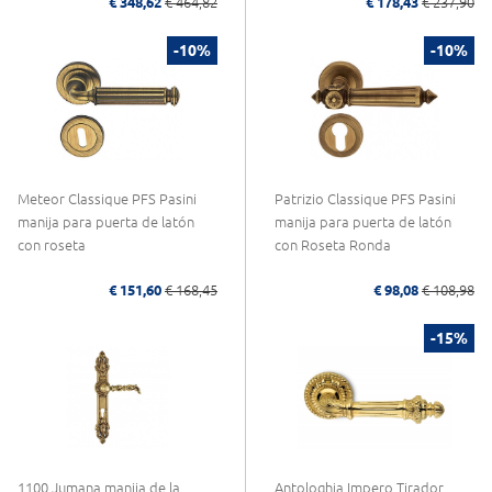
€ 348,62
€ 464,82
€ 178,43
€ 237,90
-10%
-10%
Meteor Classique PFS Pasini
Patrizio Classique PFS Pasini
manija para puerta de latón
manija para puerta de latón
con roseta
con Roseta Ronda
€ 151,60
€ 168,45
€ 98,08
€ 108,98
-15%
1100 Jumana manija de la
Antologhia Impero Tirador