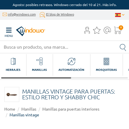
Agosto: posibles retrasos. Windowo cerrado del 10 al 21. Más info.
info@windowo.com
El blog de Windowo
0
MENU
HERRAJES
MANILLAS
AUTOMATIZACIÓN
MOSQUITERAS
MANILLAS VINTAGE PARA PUERTAS:
ESTILO RETRO Y SHABBY CHIC
Home
Manillas
Manillas para puertas interiores
Manillas vintage