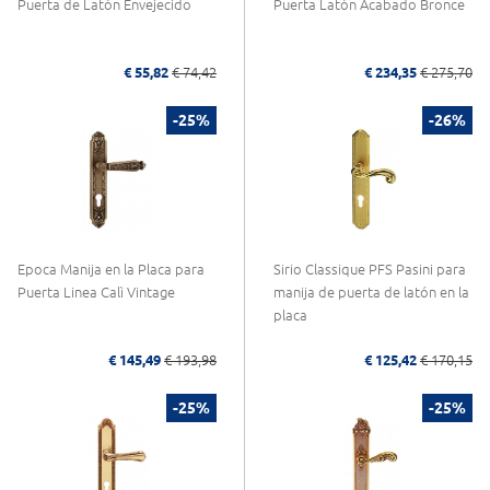
Puerta de Latón Envejecido
Puerta Latón Acabado Bronce
€ 55,82
€ 74,42
€ 234,35
€ 275,70
-25%
-26%
Epoca Manija en la Placa para
Sirio Classique PFS Pasini para
Puerta Linea Calì Vintage
manija de puerta de latón en la
placa
€ 145,49
€ 193,98
€ 125,42
€ 170,15
-25%
-25%