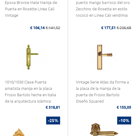
Epoca Bronce Mate Manija de
puerto mango barroco del oro
Puerta en Rosette Linea Calì
Zecchino de Rosetta en estilo
Vintage
rococó en Linea Cali vendimia
€ 106,14
€ 141,52
€ 177,51
€ 236,68
1010/1030 Clase Puerta
Vintage Serie Atlas da forma a
amatista manija en la placa
la placa de la manija de la
Frosio Bartolo hecha en Italia
puerta de Frosio Bartolo
de la arquitectura islámica
Diseño Squared
€ 318,81
€ 155,05
-25%
-10%