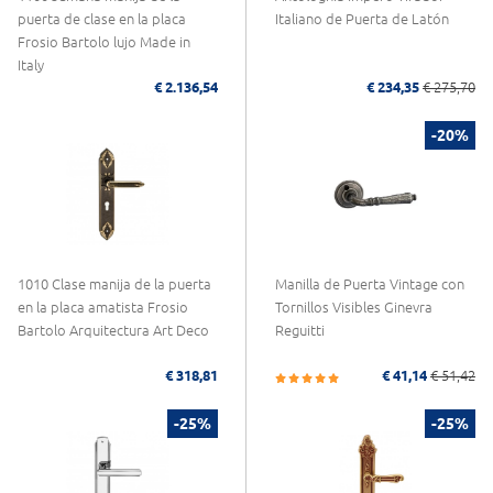
puerta de clase en la placa
Italiano de Puerta de Latón
Frosio Bartolo lujo Made in
Italy
€ 2.136,54
€ 234,35
€ 275,70
-20%
1010 Clase manija de la puerta
Manilla de Puerta Vintage con
en la placa amatista Frosio
Tornillos Visibles Ginevra
Bartolo Arquitectura Art Deco
Reguitti
€ 318,81
€ 41,14
€ 51,42
-25%
-25%