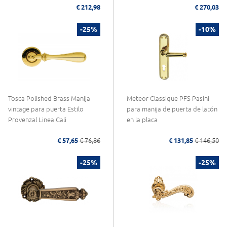
€ 212,98
€ 270,03
-25%
-10%
Tosca Polished Brass Manija
Meteor Classique PFS Pasini
vintage para puerta Estilo
para manija de puerta de latón
Provenzal Linea Calì
en la placa
€ 57,65
€ 76,86
€ 131,85
€ 146,50
-25%
-25%