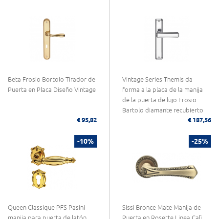
Beta Frosio Bortolo Tirador de
Vintage Series Themis da
Puerta en Placa Diseño Vintage
forma a la placa de la manija
de la puerta de lujo Frosio
Bartolo diamante recubierto
€ 95,82
€ 187,56
-10%
-25%
Queen Classique PFS Pasini
Sissi Bronce Mate Manija de
manija para puerta de latón
Puerta en Rosette Linea Calì