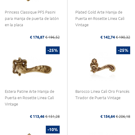
Princess Classique PFS Pasini
Plated Gold Arte Manija de
para manija de puerta de latón
Puerta en Rosette Linea Calì
en la placa
Vintage
€ 176,87
€ 196,52
€ 142,74
€ 190,32
-25%
-25%
Estera Patine Arte Manija de
Barocco Linea Calì Oro Francés
Puerta en Rosette Linea Calì
Tirador de Puerta Vintage
Vintage
€ 113,46
€ 151,28
€ 154,64
€ 206,18
-10%