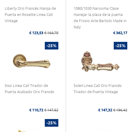
Liberty Oro Francés Manija de
1080/1030 Narooma Clase
Puerta en Rosette Linea Calì
manejar la placa de la puerta
Vintage
de Frosio Arte Bartolo Made in
Italy
€ 123,53
€ 164,70
€ 362,17
-25%
-25%
Sissi Linea Calì Tirador de
Soleil Linea Calì Oro Francés
Puerta Acabado Oro Francés
Tirador de Puerta Vintage
€ 110,72
€ 147,62
€ 147,32
€ 196,42
-25%