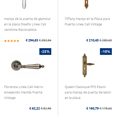
manija de la puerta de glamour
Tiffany Manija en la Placa para
en la placa Diseño Linea Cali
Puerta Linea Calì Vintage
vendimia Racionalista
€ 294,63
€ 392,84
€ 210,45
€ 280,60
-25%
-10%
Florenzia Linea Calì Hierro
Queen Classique PFS Pasini
envejecido Manilla Puerta
para manija de puerta de latón
Vintage
en la placa
€ 62,22
€ 82,96
€ 160,79
€ 178,66