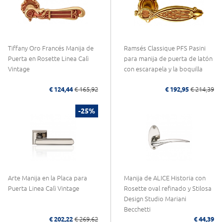
Tiffany Oro Francés Manija de
Ramsés Classique PFS Pasini
Puerta en Rosette Linea Calì
para manija de puerta de latón
Vintage
con escarapela y la boquilla
€ 124,44
€ 165,92
€ 192,95
€ 214,39
-25%
Arte Manija en la Placa para
Manija de ALICE Historia con
Puerta Linea Calì Vintage
Rosette oval refinado y Stilosa
Design Studio Mariani
Becchetti
€ 202,22
€ 269,62
€ 44,39