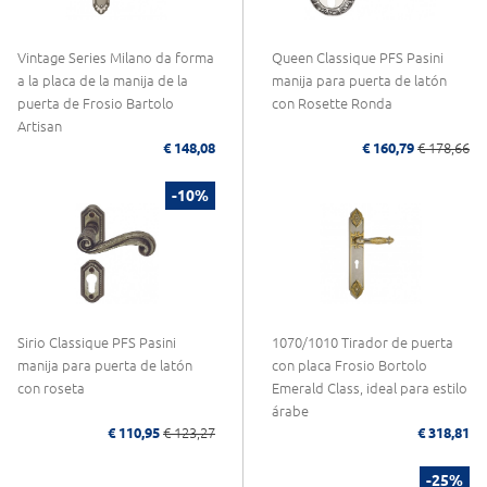
Vintage Series Milano da forma
Queen Classique PFS Pasini
a la placa de la manija de la
manija para puerta de latón
puerta de Frosio Bartolo
con Rosette Ronda
Artisan
€ 148,08
€ 160,79
€ 178,66
-10%
Sirio Classique PFS Pasini
1070/1010 Tirador de puerta
manija para puerta de latón
con placa Frosio Bortolo
con roseta
Emerald Class, ideal para estilo
árabe
€ 110,95
€ 123,27
€ 318,81
-25%