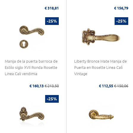
€ 318,81
€ 156,79
-25%
-25%
Manija de la puerta barroca de
Liberty Bronce Mate Manija de
Estilo siglo XVII Ronda Rosette
Puerta en Rosette Linea Calì
Linea Cali vendimia
Vintage
€ 160,13
€ 213,50
€ 112,55
€ 150,06
-25%