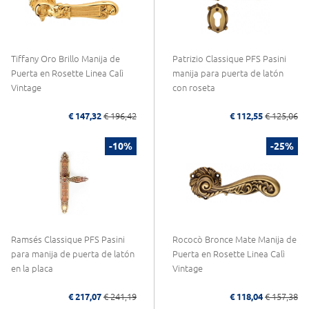
Tiffany Oro Brillo Manija de
Patrizio Classique PFS Pasini
Puerta en Rosette Linea Calì
manija para puerta de latón
Vintage
con roseta
€ 147,32
€ 196,42
€ 112,55
€ 125,06
-10%
-25%
Ramsés Classique PFS Pasini
Rococò Bronce Mate Manija de
para manija de puerta de latón
Puerta en Rosette Linea Calì
en la placa
Vintage
€ 217,07
€ 241,19
€ 118,04
€ 157,38