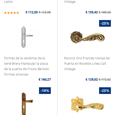
Latón
Vintage
€ 112,55
€ 125,06
€ 135,42
€ 180,56
-25%
formas de la vendimia de la
Rococò Oro Francés Manija de
serie Brera Manipular la placa
Puerta en Rosette Linea Calì
de la puerta de Frosio Bartolo
Vintage
formas sinuosas
€ 160,27
€ 129,02
€ 172,02
-10%
-25%