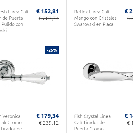
€ 152,81
€ 2
sh Linea Calì
Reflex Linea Calì
r de Puerta
€ 203,74
Mango con Cristales
€ 
Pulido con
Swarovski en Placa
ski
-25%
€ 179,34
€ 1
r Veronica
Fish Crystal Linea
Calì Cromo
€ 239,12
Calì Tirador de
€ 
 Tirador de
Puerta Cromo