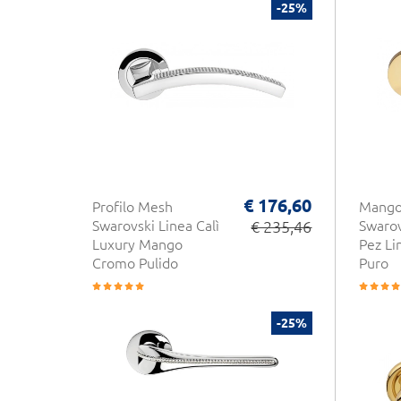
-25%
€ 176,60
Profilo Mesh
Mango
Swarovski Linea Calì
€ 235,46
Swarov
Luxury Mango
Pez Li
Cromo Pulido
Puro
-25%