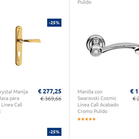
Pulido
-25%
€ 277,25
€ 1
Crystal Manija
Manilla con
Placa para
€ 369,66
Swarovski Cosmic
€ 
 Linea Calì
Linea Calì Acabado
l
Cromo Pulido
-25%