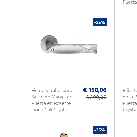
Puerta
-25%
€ 150,06
Fish Crystal Cromo
Elika 
Satinado Manija de
€ 200,08
en la 
Puerta en Rosette
Puerta
Linea Calì Crystal
Crysta
-25%