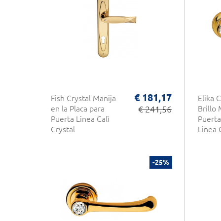
€ 181,17
Fish Crystal Manija
Elika 
en la Placa para
€ 241,56
Brillo
Puerta Linea Calì
Puerta
Crystal
Linea C
-25%