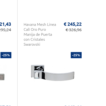
21,43
€ 245,22
Havana Mesh Linea
295,24
Calì Oro Puro
€ 326,96
Manija de Puerta
con Cristales
Swarovski
-25%
-25%