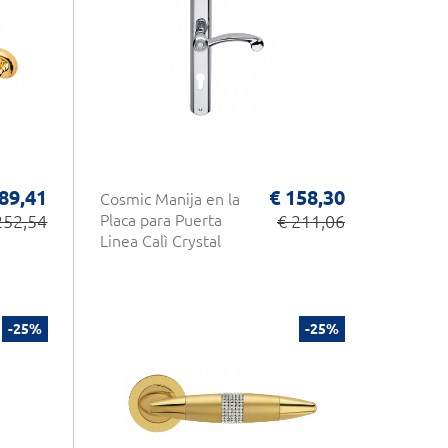
89,41
€ 158,30
Cosmic Manija en la
252,54
Placa para Puerta
€ 211,06
Linea Calì Crystal
-25%
-25%