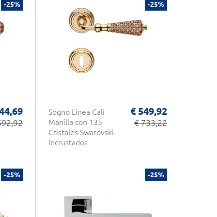
-25%
-25%
44,69
€ 549,92
Sogno Linea Calì
592,92
Manilla con 135
€ 733,22
Cristales Swarovski
Incrustados
-25%
-25%