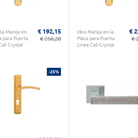
€ 192,15
€ 2
ca Manija en
Idea Manija en la
ca para Puerta
€ 256,20
Placa para Puerta
€ 
alì Crystal
Linea Calì Crystal
-25%