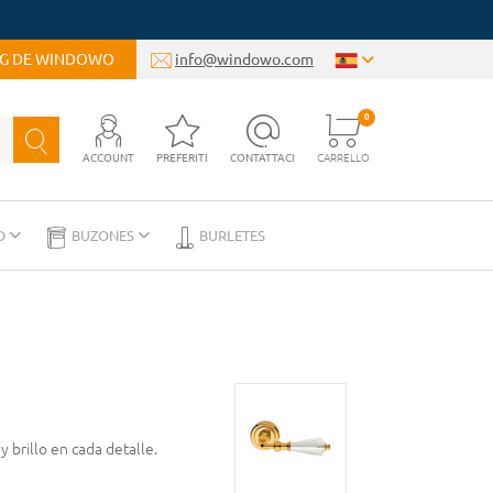
OG DE WINDOWO
info@windowo.com
0
ACCOUNT
PREFERITI
CONTATTACI
CARRELLO
D
BUZONES
BURLETES
 brillo en cada detalle.