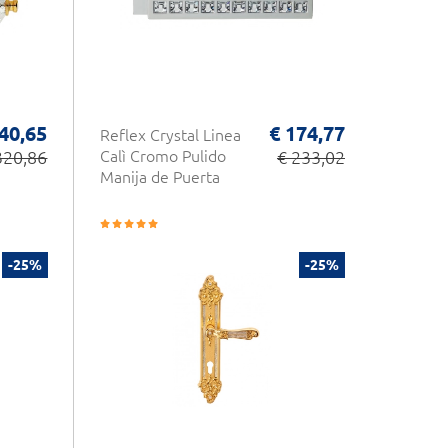
40,65
€ 174,77
Reflex Crystal Linea
320,86
Calì Cromo Pulido
€ 233,02
Manija de Puerta
-25%
-25%