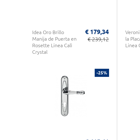
€ 179,34
Idea Oro Brillo
Veroni
Manija de Puerta en
€ 239,12
la Pla
Rosette Linea Calì
Linea C
Crystal
-25%