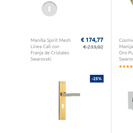
€ 174,77
Manilla Spirit Mesh
Cosmic
Linea Calì con
€ 233,02
Manija
Franja de Cristales
Oro Pu
Swarovski
Swarov
-25%