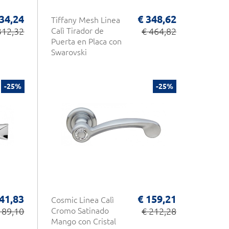
34,24
€ 348,62
Tiffany Mesh Linea
312,32
Calì Tirador de
€ 464,82
Puerta en Placa con
Swarovski
-25%
-25%
41,83
€ 159,21
Cosmic Linea Calì
189,10
Cromo Satinado
€ 212,28
Mango con Cristal