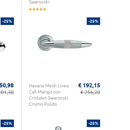
Swarovski
-25%
-25%
50,98
€ 192,15
Havana Mesh Linea
201,30
Calì Mango con
€ 256,20
Cristales Swarovski
Cromo Pulido
-25%
-25%