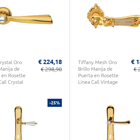
€ 224,18
€ 1
Crystal Oro
Tiffany Mesh Oro
 Manija de
€ 298,90
Brillo Manija de
€ 
 en Rosette
Puerta en Rosette
alì Crystal
Linea Calì Vintage
-25%