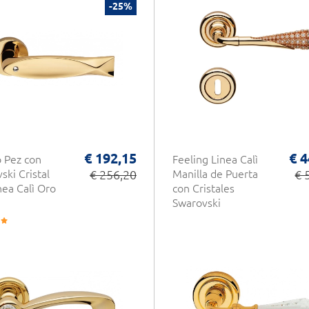
-25%
€ 192,15
€ 4
 Pez con
Feeling Linea Calì
ski Cristal
€ 256,20
Manilla de Puerta
€ 
nea Calì Oro
con Cristales
Swarovski