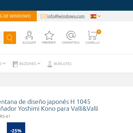
OG DE WINDOWO
info@windowo.com
0
ACCOUNT
PREFERITI
CONTATTACI
CARRELLO
D
BUZONES
BURLETES
entana de diseño japonés H 1045
eñador Yoshimi Kono para Valli&Valli
RS-41
-25%