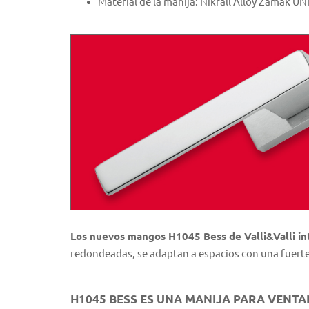
Material de la manija: Nikrall Alloy Zamak UN
Los nuevos mangos H1045 Bess de Valli&Valli int
redondeadas, se adaptan a espacios con una fuerte
H1045 BESS ES UNA MANIJA PARA VENTA