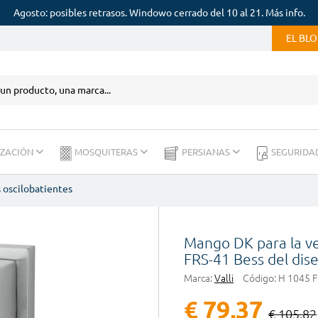
Agosto: posibles retrasos. Windowo cerrado del 10 al 21. Más info.
EL BL
IZACIÓN
MOSQUITERAS
PERSIANAS
SEGURIDA
 oscilobatientes
Mango DK para la v
FRS-41 Bess del dis
Marca:
Valli
Código:
H 1045 F
€ 79,37
€ 105,82