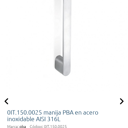
0IT.150.0025 manija PBA en acero
inoxidable AISI 316L
Marca:
pba
Código:
0IT.150.0025