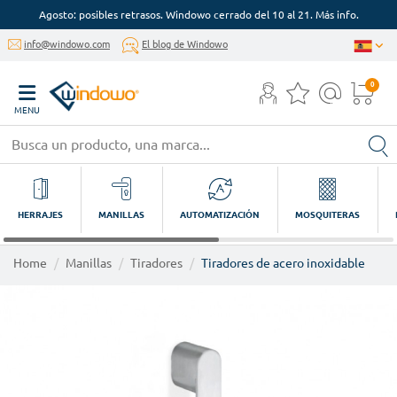
Agosto: posibles retrasos. Windowo cerrado del 10 al 21. Más info.
info@windowo.com
El blog de Windowo
0
MENU
HERRAJES
MANILLAS
AUTOMATIZACIÓN
MOSQUITERAS
Home
Manillas
Tiradores
Tiradores de acero inoxidable