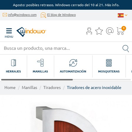
Agosto: posibles retrasos. Windowo cerrado del 10 al 21. Más info.
info@windowo.com
El blog de Windowo
0
MENU
HERRAJES
MANILLAS
AUTOMATIZACIÓN
MOSQUITERAS
Home
Manillas
Tiradores
Tiradores de acero inoxidable