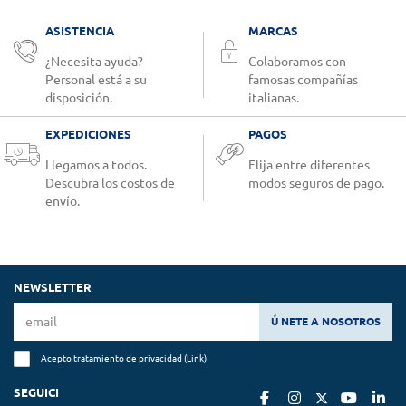
ASISTENCIA
MARCAS
¿Necesita ayuda?
Colaboramos con
Personal está a su
famosas compañías
disposición.
italianas.
EXPEDICIONES
PAGOS
Llegamos a todos.
Elija entre diferentes
Descubra los costos de
modos seguros de pago.
envío.
NEWSLETTER
Ú NETE A NOSOTROS
Acepto tratamiento de privacidad (
Link
)
SEGUICI