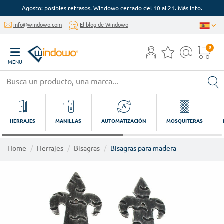
Agosto: posibles retrasos. Windowo cerrado del 10 al 21. Más info.
info@windowo.com
El blog de Windowo
0
MENU
HERRAJES
MANILLAS
AUTOMATIZACIÓN
MOSQUITERAS
Home
Herrajes
Bisagras
Bisagras para madera