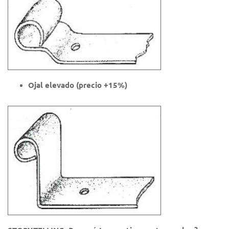
Ojal elevado (precio +15%)