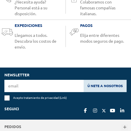
¿Necesita ayuda?
Colaboramos con
Personal está a su
famosas compañías
disposición.
italianas.
EXPEDICIONES
PAGOS
Llegamos a todos.
Elija entre diferentes
Descubra los costos de
modos seguros de pago.
envío.
NEWSLETTER
Ú NETE A NOSOTROS
Acepto tratamiento de privacidad (
Link
)
SEGUICI
PEDIDOS