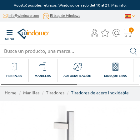
Agosto: posibles retrasos. Windowo cerrado del 10 al 21. Más info.
info@windowo.com
El blog de Windowo
0
MENU
HERRAJES
MANILLAS
AUTOMATIZACIÓN
MOSQUITERAS
Home
Manillas
Tiradores
Tiradores de acero inoxidable