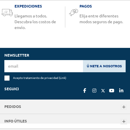
EXPEDICIONES
PAGOS
Llegamos a todos.
Elija entre diferentes
Descubra los costos de
modos seguros de pago.
envío.
NEWSLETTER
Ú NETE A NOSOTROS
Acepto tratamiento de privacidad (
Link
)
SEGUICI
PEDIDOS
INFO ÚTILES