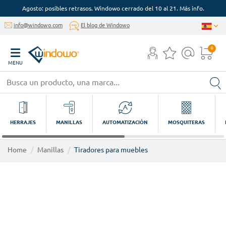
Agosto: posibles retrasos. Windowo cerrado del 10 al 21. Más info.
info@windowo.com
El blog de Windowo
0
MENU
HERRAJES
MANILLAS
AUTOMATIZACIÓN
MOSQUITERAS
Home
Manillas
Tiradores para muebles