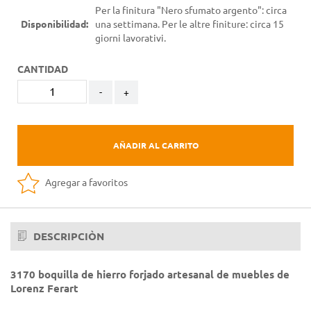
Per la finitura "Nero sfumato argento": circa
Disponibilidad:
una settimana. Per le altre finiture: circa 15
giorni lavorativi.
CANTIDAD
-
+
AÑADIR AL CARRITO
Agregar a favoritos
DESCRIPCIÒN
3170 boquilla de hierro forjado artesanal de muebles de
Lorenz Ferart