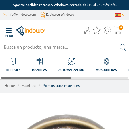
Agosto: posibles retrasos. Windowo cerrado del 10 al 21. Más info.
info@windowo.com
El blog de Windowo
0
MENU
HERRAJES
MANILLAS
AUTOMATIZACIÓN
MOSQUITERAS
Home
Manillas
Pomos para muebles