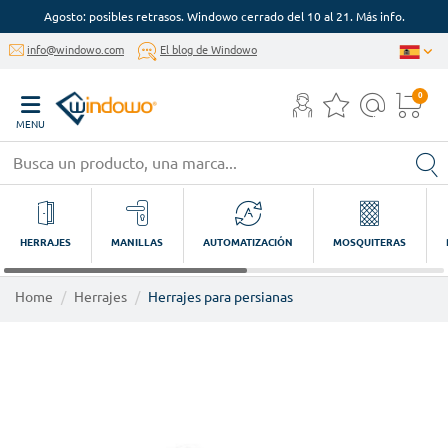
Agosto: posibles retrasos. Windowo cerrado del 10 al 21. Más info.
info@windowo.com
El blog de Windowo
0
MENU
HERRAJES
MANILLAS
AUTOMATIZACIÓN
MOSQUITERAS
Home
Herrajes
Herrajes para persianas