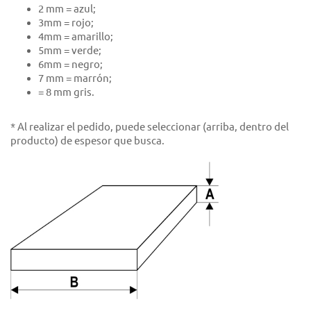
2 mm = azul;
3mm = rojo;
4mm = amarillo;
5mm = verde;
6mm = negro;
7 mm = marrón;
= 8 mm gris.
* Al realizar el pedido, puede seleccionar (arriba, dentro del
producto) de espesor que busca.