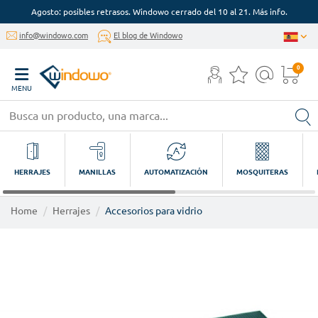
Agosto: posibles retrasos. Windowo cerrado del 10 al 21. Más info.
info@windowo.com
El blog de Windowo
0
MENU
HERRAJES
MANILLAS
AUTOMATIZACIÓN
MOSQUITERAS
Home
Herrajes
Accesorios para vidrio