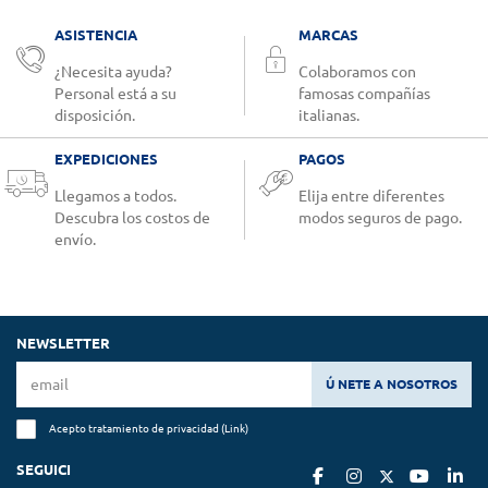
ASISTENCIA
MARCAS
¿Necesita ayuda?
Colaboramos con
Personal está a su
famosas compañías
disposición.
italianas.
EXPEDICIONES
PAGOS
Llegamos a todos.
Elija entre diferentes
Descubra los costos de
modos seguros de pago.
envío.
NEWSLETTER
Ú NETE A NOSOTROS
Acepto tratamiento de privacidad (
Link
)
SEGUICI