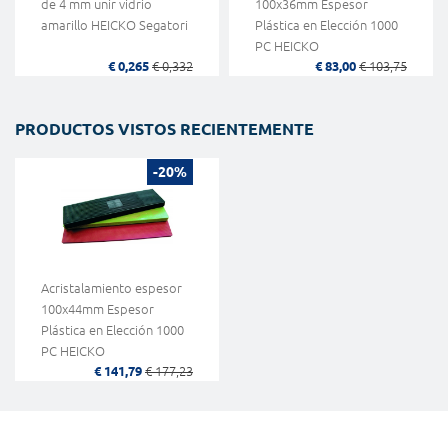
de 4 mm unir vidrio
100x36mm Espesor
amarillo HEICKO Segatori
Plástica en Elección 1000
PC HEICKO
€ 0,265
€ 0,332
€ 83,00
€ 103,75
PRODUCTOS VISTOS RECIENTEMENTE
-20%
Acristalamiento espesor
100x44mm Espesor
Plástica en Elección 1000
PC HEICKO
€ 141,79
€ 177,23