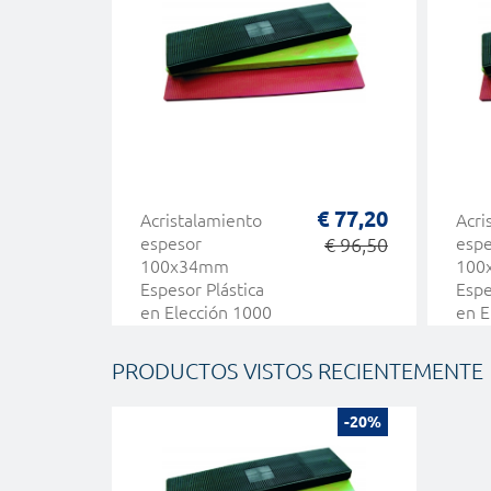
€ 77,20
Acristalamiento
Acri
espesor
€ 96,50
espe
100x34mm
100
Espesor Plástica
Espe
en Elección 1000
en E
PC HEICKO
PC 
PRODUCTOS VISTOS RECIENTEMENTE
-20%