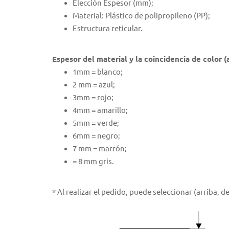
Elección Espesor (mm);
Material: Plástico de polipropileno (PP);
Estructura reticular.
Espesor del material y la coincidencia de color (a
1mm = blanco;
2 mm = azul;
3mm = rojo;
4mm = amarillo;
5mm = verde;
6mm = negro;
7 mm = marrón;
= 8 mm gris.
* Al realizar el pedido, puede seleccionar (arriba,