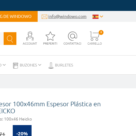
OG DE WINDOWO
info@windowo.com
0
ACCOUNT
PREFERITI
CONTATTACI
CARRELLO
D
BUZONES
BURLETES
pesor 100x46mm Espesor Plástica en
EICKO
o:
100x46 Heicko
-20%
71