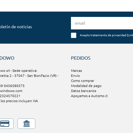
oletín de noticias
Acepto tratamiento de privacidad (
Lin
NDOWO
PEDIDOS
o srl - Sede operativa:
Marcas
aretta 2 - 37047 - San Bonifacio (VR) -
Envío
Como comprar
+39 0456580575
Modalidad de pago
@windowo.com
Datos bancarios
02324570221
Apoyamos a Autismo.it
los precios incluyen IVA