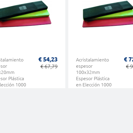
€ 54,23
€ 7
stalamiento
Acristalamiento
sor
€ 67,79
espesor
€ 
x20mm
100x32mm
sor Plástica
Espesor Plástica
lección 1000
en Elección 1000
HEICKO
PC HEICKO