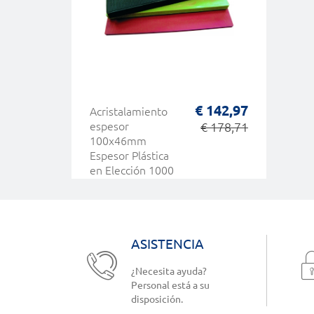
€ 142,97
Acristalamiento
espesor
€ 178,71
100x46mm
Espesor Plástica
en Elección 1000
PC HEICKO
ASISTENCIA
¿Necesita ayuda?
Personal está a su
disposición.