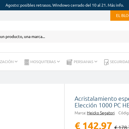
Agosto: posibles retrasos. Windowo cerrado del 10 al 21. Más info.
EL BL
IZACIÓN
MOSQUITERAS
PERSIANAS
SEGURIDA
Acristalamiento es
Elección 1000 PC H
Marca:
Heicko Segatori
Códig
€ 142,97
€ 178,