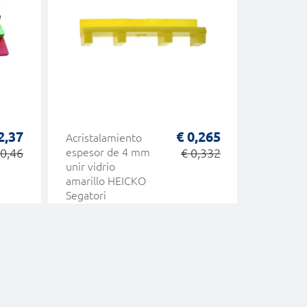
2,37
€ 0,265
Acristalamiento
Acristal
90,46
espesor de 4 mm
€ 0,332
espesor
unir vidrio
100x26
amarillo HEICKO
Espesor P
Segatori
en Elecc
PC HEIC