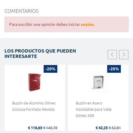
COMENTARIOS
Para escribir una opinión debes iniciar
sesión
.
LOS PRODUCTOS QUE PUEDEN
INTERESARTE
-20%
-20%
Buzón de Aluminio Silmec
Buzón en Acero
Gioiosa Formato Revista
Inoxidable para Valla
Silmec S09
€ 116,63
€ 145,78
€ 42,25
€ 52,81