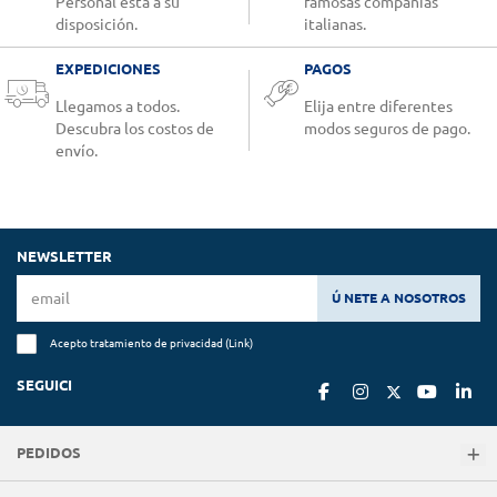
Personal está a su
famosas compañías
disposición.
italianas.
EXPEDICIONES
PAGOS
Llegamos a todos.
Elija entre diferentes
Descubra los costos de
modos seguros de pago.
envío.
NEWSLETTER
Ú NETE A NOSOTROS
Acepto tratamiento de privacidad (
Link
)
SEGUICI
PEDIDOS