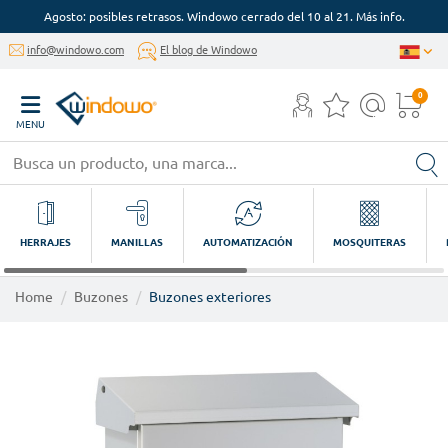
Agosto: posibles retrasos. Windowo cerrado del 10 al 21. Más info.
info@windowo.com
El blog de Windowo
0
MENU
HERRAJES
MANILLAS
AUTOMATIZACIÓN
MOSQUITERAS
Home
Buzones
Buzones exteriores