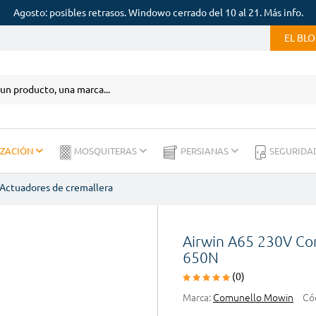
Agosto: posibles retrasos. Windowo cerrado del 10 al 21. Más info.
EL BL
IZACIÓN
MOSQUITERAS
PERSIANAS
SEGURIDA
Actuadores de cremallera
Airwin A65 230V Co
650N
(0)
Marca:
Comunello Mowin
Có