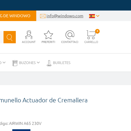
OG DE WINDOWO
info@windowo.com
0
ACCOUNT
PREFERITI
CONTATTACI
CARRELLO
D
BUZONES
BURLETES
munello Actuador de Cremallera
digo:
AIRWIN A65 230V