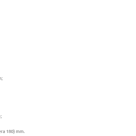
m;
;
rera 180) mm.