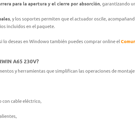
arrera para la apertura y el cierre por absorción
, garantizando un
uales
, y los soportes permiten que el actuador oscile, acompañan
rios incluidos en el paquete.
, si lo deseas en Windowo también puedes comprar online el
Comune
RWIN A65 230V?
ementos y herramientas que simplifican las operaciones de montaje 
con cable eléctrico,
alientes,