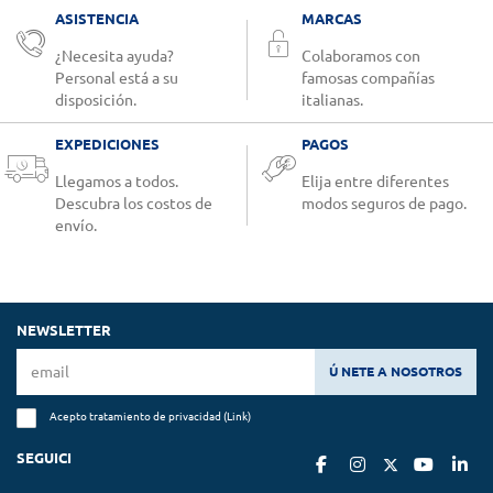
ASISTENCIA
MARCAS
¿Necesita ayuda?
Colaboramos con
Personal está a su
famosas compañías
disposición.
italianas.
EXPEDICIONES
PAGOS
Llegamos a todos.
Elija entre diferentes
Descubra los costos de
modos seguros de pago.
envío.
NEWSLETTER
Ú NETE A NOSOTROS
Acepto tratamiento de privacidad (
Link
)
SEGUICI