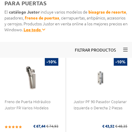
PARA PUERTAS
El
catálogo Justor
incluye varios modelos de
bisagras de resorte
,
pasadores,
frenos de puertas
, cierrapuertas, antipánico, accesorios
y cerrojos. Productos Justor en venta online a los mejores precios en
Windowo.
Lee todo
Togg
FILTRAR PRODUCTOS
-10%
-10%
Freno de Puerta Hidráulico
Justor PF 90 Pasador Coplanar
Justor FR Varios Modelos
Izquierda o Derecha 2 Piezas
€ 67,44
€ 74,93
€ 43,52
€ 48,35