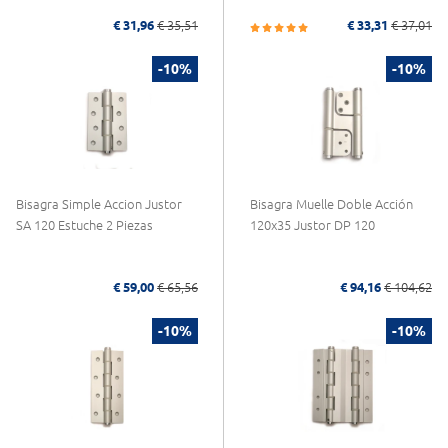
€ 31,96
€ 35,51
€ 33,31
€ 37,01
-10%
-10%
Bisagra Simple Accion Justor
Bisagra Muelle Doble Acción
SA 120 Estuche 2 Piezas
120x35 Justor DP 120
€ 59,00
€ 65,56
€ 94,16
€ 104,62
-10%
-10%