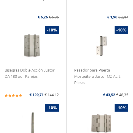
€ 6,26
€ 6,95
€ 1,96
€ 2,17
-10%
-10%
Bisagras Doble Acción Justor
Pasador para Puerta
DA 180 por Parejas
Mosquitera Justor MZ AL 2
Piezas
€ 129,71
€ 144,12
€ 43,52
€ 48,35
-10%
-10%