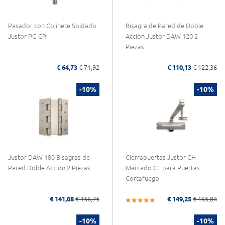
Pasador con Cojinete Soldado
Bisagra de Pared de Doble
Justor PG CR
Acción Justor DAW 120 2
Piezas
€ 64,73
€ 71,92
€ 110,13
€ 122,36
-10%
-10%
Justor DAW 180 Bisagras de
Cierrapuertas Justor CH
Pared Doble Acción 2 Piezas
Marcado CE para Puertas
Cortafuego
€ 141,08
€ 156,75
€ 149,25
€ 165,84
-10%
-10%