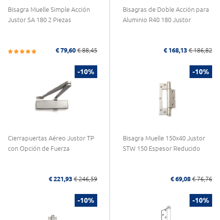
Bisagra Muelle Simple Acción
Bisagras de Doble Acción para
Justor SA 180 2 Piezas
Aluminio R40 180 Justor
€ 79,60
€ 88,45
€ 168,13
€ 186,82
-10%
-10%
Cierrapuertas Aéreo Justor TP
Bisagra Muelle 150x40 Justor
con Opción de Fuerza
STW 150 Espesor Reducido
€ 221,93
€ 246,59
€ 69,08
€ 76,76
-10%
-10%