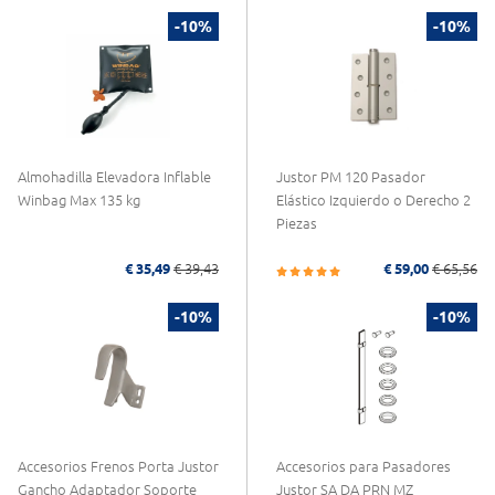
-10%
-10%
Almohadilla Elevadora Inflable
Justor PM 120 Pasador
Winbag Max 135 kg
Elástico Izquierdo o Derecho 2
Piezas
€ 35,49
€ 39,43
€ 59,00
€ 65,56
-10%
-10%
Accesorios Frenos Porta Justor
Accesorios para Pasadores
Gancho Adaptador Soporte
Justor SA DA PRN MZ