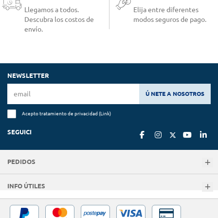
Llegamos a todos.
Elija entre diferentes
Descubra los costos de
modos seguros de pago.
envío.
NEWSLETTER
Ú NETE A NOSOTROS
Acepto tratamiento de privacidad (
Link
)
SEGUICI
PEDIDOS
INFO ÚTILES