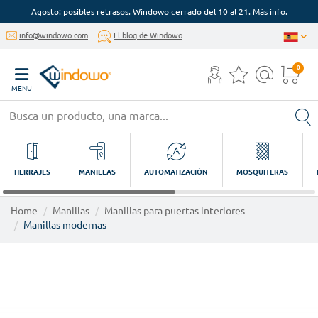
Agosto: posibles retrasos. Windowo cerrado del 10 al 21. Más info.
info@windowo.com
El blog de Windowo
0
MENU
HERRAJES
MANILLAS
AUTOMATIZACIÓN
MOSQUITERAS
Home
Manillas
Manillas para puertas interiores
Manillas modernas