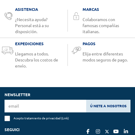
ASISTENCIA
MARCAS
¿Necesita ayuda?
Colaboramos con
Personal está a su
famosas compañías
disposición.
italianas.
EXPEDICIONES
PAGOS
Llegamos a todos.
Elija entre diferentes
Descubra los costos de
modos seguros de pago.
envío.
NEWSLETTER
Ú NETE A NOSOTROS
Acepto tratamiento de privacidad (
Link
)
SEGUICI