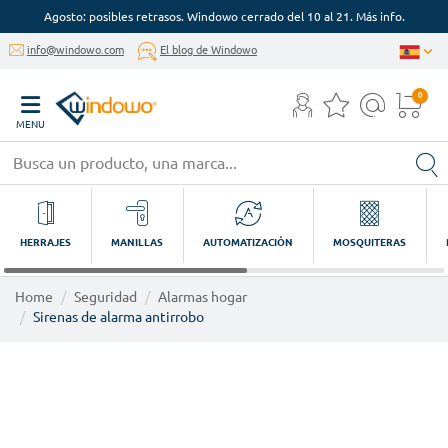
Agosto: posibles retrasos. Windowo cerrado del 10 al 21. Más info.
info@windowo.com
El blog de Windowo
0
MENU
HERRAJES
MANILLAS
AUTOMATIZACIÓN
MOSQUITERAS
Home
Seguridad
Alarmas hogar
Sirenas de alarma antirrobo