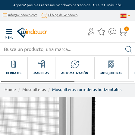
Agosto: posibles retrasos. Windowo cerrado del 10 al 21. Más info.
info@windowo.com
El blog de Windowo
0
MENU
HERRAJES
MANILLAS
AUTOMATIZACIÓN
MOSQUITERAS
Home
Mosquiteras
Mosquiteras correderas horizontales