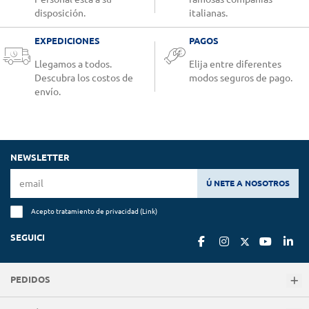
disposición.
italianas.
EXPEDICIONES
PAGOS
Llegamos a todos.
Elija entre diferentes
Descubra los costos de
modos seguros de pago.
envío.
NEWSLETTER
Ú NETE A NOSOTROS
Acepto tratamiento de privacidad (
Link
)
SEGUICI
PEDIDOS