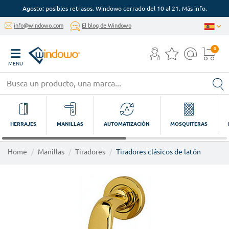
Agosto: posibles retrasos. Windowo cerrado del 10 al 21. Más info.
info@windowo.com
El blog de Windowo
0
MENU
HERRAJES
MANILLAS
AUTOMATIZACIÓN
MOSQUITERAS
Home
Manillas
Tiradores
Tiradores clásicos de latón