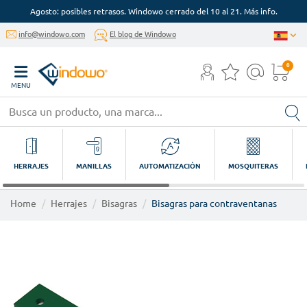
Agosto: posibles retrasos. Windowo cerrado del 10 al 21. Más info.
info@windowo.com
El blog de Windowo
0
MENU
HERRAJES
MANILLAS
AUTOMATIZACIÓN
MOSQUITERAS
Home
Herrajes
Bisagras
Bisagras para contraventanas