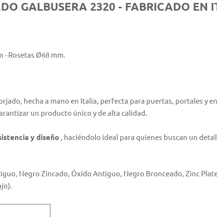
DO GALBUSERA 2320 - FABRICADO EN I
m - Rosetas Ø68 mm.
rjado, hecha a mano en Italia, perfecta para puertas, portales y ent
rantizar un producto único y de alta calidad.
istencia y diseño
, haciéndolo ideal para quienes buscan un deta
guo, Negro Zincado, Óxido Antiguo, Negro Bronceado, Zinc Platead
jo).