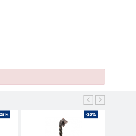
-25%
-20%