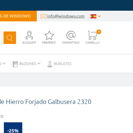
OG DE WINDOWO
info@windowo.com
0
ACCOUNT
PREFERITI
CONTATTACI
CARRELLO
D
BUZONES
BURLETES
 de Hierro Forjado Galbusera 2320
20
-25%