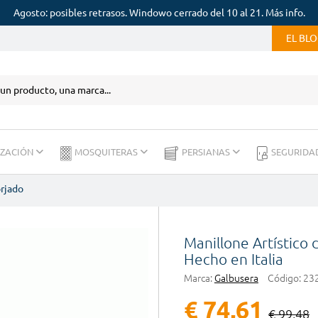
Agosto: posibles retrasos. Windowo cerrado del 10 al 21. Más info.
EL BL
IZACIÓN
MOSQUITERAS
PERSIANAS
SEGURIDA
orjado
Manillone Artístico
Hecho en Italia
Marca:
Galbusera
Código:
23
€ 74,61
€ 99,48