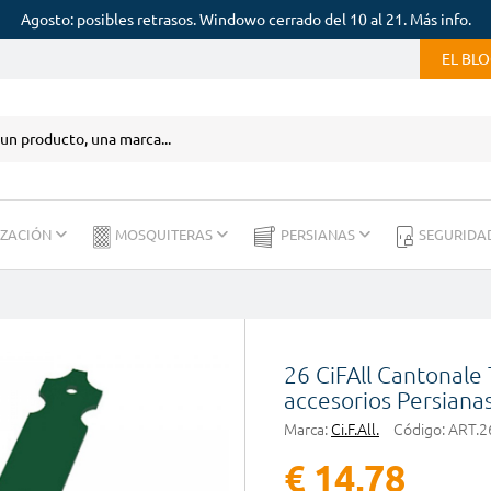
Agosto: posibles retrasos. Windowo cerrado del 10 al 21. Más info.
EL BL
IZACIÓN
MOSQUITERAS
PERSIANAS
SEGURIDA
26 CiFAll Cantonale 
accesorios Persiana
Marca:
Ci.F.All.
Código:
ART.2
€ 14,78