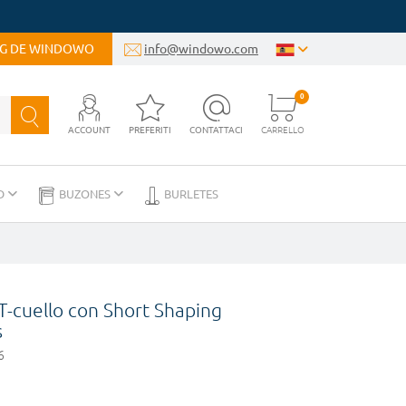
OG DE WINDOWO
info@windowo.com
0
ACCOUNT
PREFERITI
CONTATTACI
CARRELLO
D
BUZONES
BURLETES
T-cuello con Short Shaping
s
6