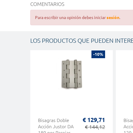
COMENTARIOS
Para escribir una opinión debes iniciar
sesión
.
LOS PRODUCTOS QUE PUEDEN INTER
-10%
€ 129,71
Bisagras Doble
Bisa
Acción Justor DA
€ 144,12
Acci
180 por Parejas
120 