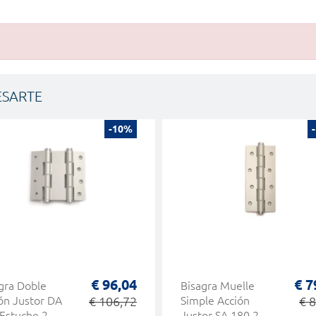
ESARTE
-10%
€ 96,04
€ 7
gra Doble
Bisagra Muelle
ón Justor DA
€ 106,72
Simple Acción
€ 
Estuche 2
Justor SA 180 2