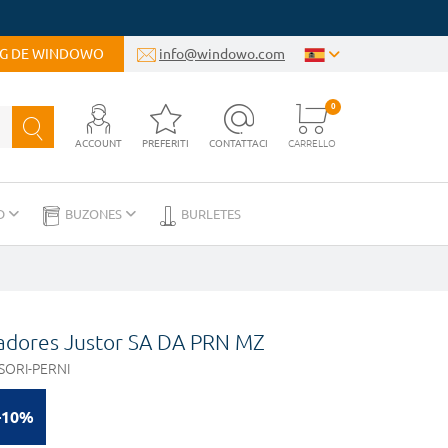
OG DE WINDOWO
info@windowo.com
0
ACCOUNT
PREFERITI
CONTATTACI
CARRELLO
D
BUZONES
BURLETES
sadores Justor SA DA PRN MZ
ORI-PERNI
-10%