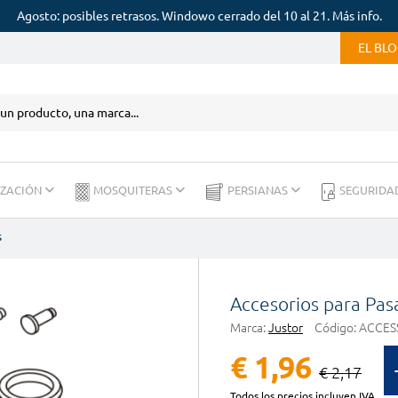
Agosto: posibles retrasos. Windowo cerrado del 10 al 21. Más info.
EL BL
IZACIÓN
MOSQUITERAS
PERSIANAS
SEGURIDA
s
Accesorios para Pa
Marca:
Justor
Código:
ACCESS
€ 1,96
€ 2,17
Todos los precios incluyen IVA.