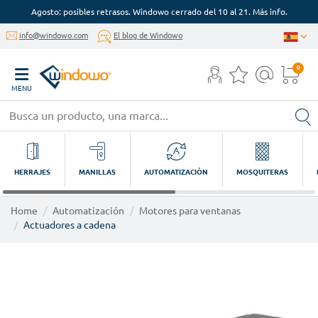
Agosto: posibles retrasos. Windowo cerrado del 10 al 21. Más info.
info@windowo.com
El blog de Windowo
0
MENU
HERRAJES
MANILLAS
AUTOMATIZACIÓN
MOSQUITERAS
Home
Automatización
Motores para ventanas
Actuadores a cadena