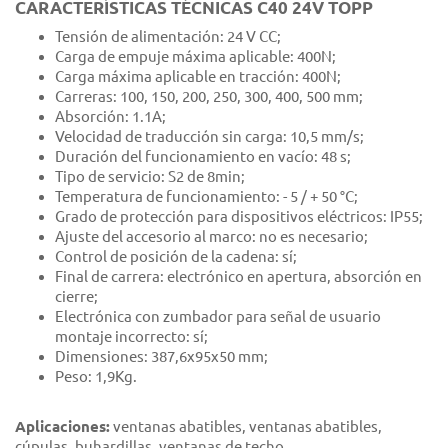
CARACTERÍSTICAS TÉCNICAS C40 24V TOPP
Tensión de alimentación: 24 V CC;
Carga de empuje máxima aplicable: 400N;
Carga máxima aplicable en tracción: 400N;
Carreras: 100, 150, 200, 250, 300, 400, 500 mm;
Absorción: 1.1A;
Velocidad de traducción sin carga: 10,5 mm/s;
Duración del funcionamiento en vacío: 48 s;
Tipo de servicio: S2 de 8min;
Temperatura de funcionamiento: - 5 / + 50 °C;
Grado de protección para dispositivos eléctricos: IP55;
Ajuste del accesorio al marco: no es necesario;
Control de posición de la cadena: sí;
Final de carrera: electrónico en apertura, absorción en
cierre;
Electrónica con zumbador para señal de usuario
montaje incorrecto: sí;
Dimensiones: 387,6x95x50 mm;
Peso: 1,9Kg.
Aplicaciones:
ventanas abatibles, ventanas abatibles,
cúpulas, buhardillas, ventanas de techo.